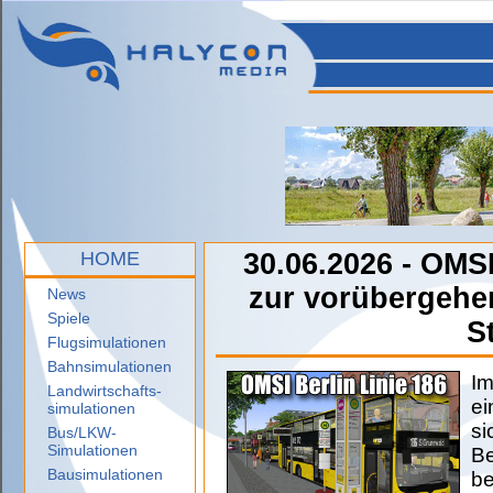
HOME
30.06.2026 - OMSI
zur vorübergehe
News
Spiele
S
Flugsimulationen
Bahnsimulationen
Im
Landwirtschafts-
ei
simulationen
si
Bus/LKW-
Simulationen
Be
Bausimulationen
be