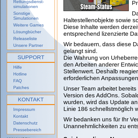
Rettungsdienst-
Pr
simulationen
Da
Sonstige
Simulationen
Haltestellenobjekte sowie 
Weitere Games
Diese Inhalte werden derze
Lösungbücher
entsprechend lizenzierte Dat
Releaseliste
Wir bedauern, dass diese Da
Unsere Partner
gelangt sind.
SUPPORT
Die Wahrung von Urheberre
den Arbeiten anderer Entwi
Hilfe
Stellenwert. Deshalb reagie
Hotline
erforderlichen Anpassungen 
FAQ
Patches
Unser Team arbeitet bereits 
Version des AddOns. Sobald
KONTAKT
wurden, wird das Update an 
Linie 186 schnellstmöglich w
Impressum
Kontakt
Wir bedanken uns für Ihr Ve
Datenschutz
Unannehmlichkeiten zu ents
Pressebereich