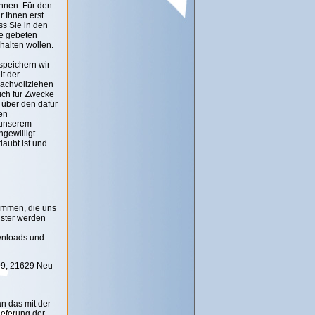
önnen. Für den
r Ihnen erst
ss Sie in den
ie gebeten
halten wollen.
speichern wir
it der
nachvollziehen
ich für Zwecke
 über den dafür
en
 unserem
ngewilligt
aubt ist und
sammen, die uns
ister werden
ownloads und
99, 21629 Neu-
 das mit der
ieferung der