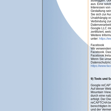
ausloggen. Goog
aus. Eine solc
Interessen von
Gestaltung sei
Sie sich zur A
Unabhängig von
Verbindung zu
Datenverarbei
Google LLC mit
zertifiziert, w
Weitere Inform
unter:
https://w
Facebook
Wir verwenden 
Facebook. Das
Facebook Irela
Wenn Sie unser
Datenschutzric
https://www.fa
9) Tools und S
Google reCA
Auf dieser We
Mountain View,
durch eine nat
erfolgt. Der Di
reCAPTCHA benö
berechtigten I
und der Verme