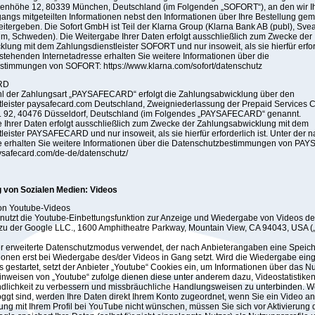
enhöhe 12, 80339 München, Deutschland (im Folgenden „SOFORT“), an den wir 
gangs mitgeteilten Informationen nebst den Informationen über Ihre Bestellung gemä
eitergeben. Die Sofort GmbH ist Teil der Klarna Group (Klarna Bank AB (publ), Sv
m, Schweden). Die Weitergabe Ihrer Daten erfolgt ausschließlich zum Zwecke der
lung mit dem Zahlungsdienstleister SOFORT und nur insoweit, als sie hierfür erford
stehenden Internetadresse erhalten Sie weitere Informationen über die
stimmungen von SOFORT: https://www.klarna.com/sofort/datenschutz
RD
hl der Zahlungsart „PAYSAFECARD“ erfolgt die Zahlungsabwicklung über den
tleister paysafecard.com Deutschland, Zweigniederlassung der Prepaid Services
tr. 92, 40476 Düsseldorf, Deutschland (im Folgendes „PAYSAFECARD“ genannt.
 Ihrer Daten erfolgt ausschließlich zum Zwecke der Zahlungsabwicklung mit dem
leister PAYSAFECARD und nur insoweit, als sie hierfür erforderlich ist. Unter der
se erhalten Sie weitere Informationen über die Datenschutzbestimmungen von P
ysafecard.com/de-de/datenschutz/
 von Sozialen Medien: Videos
n Youtube-Videos
nutzt die Youtube-Einbettungsfunktion zur Anzeige und Wiedergabe von Videos de
 zu der Google LLC., 1600 Amphitheatre Parkway, Mountain View, CA 94043, USA (
er erweiterte Datenschutzmodus verwendet, der nach Anbieterangaben eine Speic
ionen erst bei Wiedergabe des/der Videos in Gang setzt. Wird die Wiedergabe eing
 gestartet, setzt der Anbieter „Youtube“ Cookies ein, um Informationen über das N
nweisen von „Youtube“ zufolge dienen diese unter anderem dazu, Videostatistiken
ndlichkeit zu verbessern und missbräuchliche Handlungsweisen zu unterbinden. W
ggt sind, werden Ihre Daten direkt Ihrem Konto zugeordnet, wenn Sie ein Video a
ung mit Ihrem Profil bei YouTube nicht wünschen, müssen Sie sich vor Aktivierung 