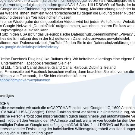
le speichert Ihre Daten (selbst für nicht eingeloggte Nutzer) als Nutzungsprofile 
he Auswertung erfolgt insbesondere gemäß Art. 6 Abs. 1 lit.f DSGVO auf Basis der b
 Google an der Einblendung personalisierter Werbung, Marktforschung und/oder b
ner Website. Ihnen steht ein Widerspruchsrecht zu gegen die Bildung dieser Nutzer
usübung dessen an YouTube richten müssen.
 einer Wiedergabe der eingebetteten Videos wird bei jedem Aufruf dieser Websit
m Google-Netzwerk „DoubleClick“ aufgenommen, was ohne unseren Einfluss weit
tungsvorgänge auslösen kann.
 Sitz in den USA ist für das us-europäische Datenschutzübereinkommen „Privacy S
elches die Einhaltung des in der EU geltenden Datenschutzniveaus gewährleistet.
ationen zum Datenschutz bei „YouTube“ finden Sie in der Datenschutzerklärung de
ww.google.de/intl/de/policies/privacy
keine Facebook PlugIns (Like-Buttons etc.). Wir betreiben allerdings eine eigene 
 Unternehmen Facebook erreichen Sie hier
nd Ltd., 4 Grand Canal Square, Grand Canal Harbour, Dublin 2, Ireland
e Firmenseite bei Facebook besuchen wollen, dann beachten Sie bitte vorher die
htlinien von Facebook, die Sie hier einsehen können:
cebook.com/privacy/explanation
onstiges
PTCHA
bsite verwenden wir auch die reCAPTCHA Funktion von Google LLC, 1600 Amphith
 CA 94043, USA („Google“). Diese Funktion dient vor allem zur Unterscheidung, o
ürliche Person erfolgt oder missbräuchlich durch maschinelle und automatisierte V
enst inkludiert den Versand der IP-Adresse und ggf. weiterer von Google für den Die
tigter Daten an Google und erfolgt gemäß Art. 6 Abs. 1 lit. f DSGVO auf Basis un
nteresses an der Feststellung der individuellen Willensgetragenheit von Handlungen
idung von Missbrauch und Spam.