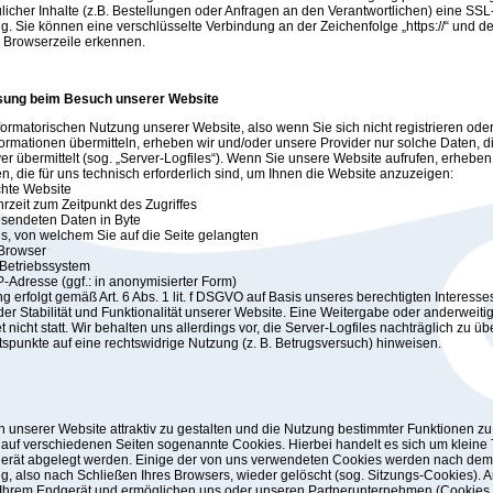
ulicher Inhalte (z.B. Bestellungen oder Anfragen an den Verantwortlichen) eine SSL
g. Sie können eine verschlüsselte Verbindung an der Zeichenfolge „https://“ und d
r Browserzeile erkennen.
sung beim Besuch unserer Website
nformatorischen Nutzung unserer Website, also wenn Sie sich nicht registrieren ode
formationen übermitteln, erheben wir und/oder unsere Provider nur solche Daten, d
r übermittelt (sog. „Server-Logfiles“). Wenn Sie unsere Website aufrufen, erheben 
n, die für uns technisch erforderlich sind, um Ihnen die Website anzuzeigen:
chte Website
rzeit zum Zeitpunkt des Zugriffes
sendeten Daten in Byte
is, von welchem Sie auf die Seite gelangten
 Browser
Betriebssystem
P-Adresse (ggf.: in anonymisierter Form)
g erfolgt gemäß Art. 6 Abs. 1 lit. f DSGVO auf Basis unseres berechtigten Interesse
er Stabilität und Funktionalität unserer Website. Eine Weitergabe oder anderwei
t nicht statt. Wir behalten uns allerdings vor, die Server-Logfiles nachträglich zu üb
tspunkte auf eine rechtswidrige Nutzung (z. B. Betrugsversuch) hinweisen.
unserer Website attraktiv zu gestalten und die Nutzung bestimmter Funktionen zu
auf verschiedenen Seiten sogenannte Cookies. Hierbei handelt es sich um kleine T
gerät abgelegt werden. Einige der von uns verwendeten Cookies werden nach dem
g, also nach Schließen Ihres Browsers, wieder gelöscht (sog. Sitzungs-Cookies).
 Ihrem Endgerät und ermöglichen uns oder unseren Partnerunternehmen (Cookies