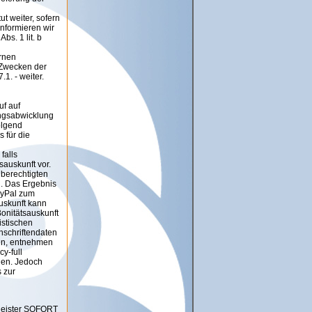
t weiter, sofern
informieren wir
bs. 1 lit. b
ernen
 Zwecken der
1. - weiter.
uf auf
ngsabwicklung
olgend
s für die
falls
auskunft vor.
 berechtigten
n. Das Ergebnis
ayPal zum
uskunft kann
Bonitätsauskunft
istischen
nschriftendaten
ien, entnehmen
y-full
hen. Jedoch
s zur
tleister SOFORT