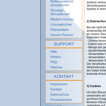
Rettungsdienst-
anderer vertra
simulationen
Verschlüsselun
Symbol in Ihre
Sonstige
Simulationen
Weitere Games
2) Datenerfas
Lösungbücher
Bei der bloß i
Releaseliste
anderweitig In
an unsere Serve
Unsere Partner
folgenden Date
- Unsere besu
SUPPORT
- Datum und Uh
- Menge der ge
- Quelle/Verwe
Hilfe
- Verwendeter
Hotline
- Verwendetes 
- Verwendete I
FAQ
Die Verarbeitun
Patches
Verbesserung d
der Daten finde
konkrete Anhal
KONTAKT
Impressum
3) Cookies
Kontakt
Um den Besuch 
Datenschutz
verwenden wir 
auf Ihrem End
Pressebereich
Browser-Sitzun
verbleiben auf