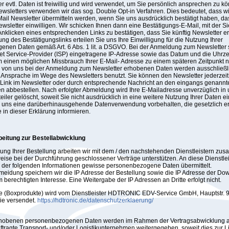
r evtl. Daten ist freiwillig und wird verwendet, um Sie persönlich ansprechen zu k
wsletters verwenden wir das sog. Double Opt-in Verfahren. Dies bedeutet, dass wi
ail Newsletter übermitteln werden, wenn Sie uns ausdrücklich bestätigt haben, da
wsletter einwilligen. Wir schicken Ihnen dann eine Bestätigungs-E-Mail, mit der S
nklicken eines entsprechenden Links zu bestätigen, dass Sie künftig Newsletter er
rung des Bestätigungslinks erteilen Sie uns Ihre Einwilligung für die Nutzung Ihrer
nen Daten gemäß Art. 6 Abs. 1 lit. a DSGVO. Bei der Anmeldung zum Newsletter 
net Service-Provider (ISP) eingetragene IP-Adresse sowie das Datum und die Uhrze
einen möglichen Missbrauch Ihrer E-Mail- Adresse zu einem späteren Zeitpunkt 
 von uns bei der Anmeldung zum Newsletter erhobenen Daten werden ausschließl
 Ansprache im Wege des Newsletters benutzt. Sie können den Newsletter jederzeit
Link im Newsletter oder durch entsprechende Nachricht an den eingangs genannt
en abbestellen. Nach erfolgter Abmeldung wird Ihre E-Mailadresse unverzüglich in
eiler gelöscht, soweit Sie nicht ausdrücklich in eine weitere Nutzung Ihrer Daten ei
 uns eine darüberhinausgehende Datenverwendung vorbehalten, die gesetzlich erl
e in dieser Erklärung informieren.
beitung zur Bestellabwicklung
lung Ihrer Bestellung arbeiten wir mit dem / den nachstehenden Dienstleistern zu
weise bei der Durchführung geschlossener Verträge unterstützen. An diese Dienstle
der folgenden Informationen gewisse personenbezogene Daten übermittelt.
meidung speichern wir die IP Adresse der Bestellung sowie die IP Adresse der D
 berechtigten Interesse. Eine Weitergabe der IP Adressen an Dritte erfolgt nicht.
e (Boxprodukte) wird vom Dienstleister HDTRONIC EDV-Service GmbH, Hauptstr. 
ie versendet.
https://hdtronic.de/datenschutzerklaerung/
rhobenen personenbezogenen Daten werden im Rahmen der Vertragsabwicklung an
ftragte Transport- und/oder Logistikunternehmen weitergegeben, soweit dies zur L