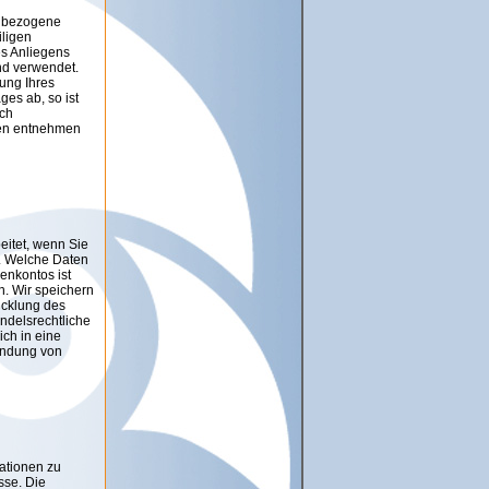
enbezogene
iligen
es Anliegens
nd verwendet.
tung Ihres
ges ab, so ist
ach
nden entnehmen
eitet, wenn Sie
n. Welche Daten
enkontos ist
n. Wir speichern
icklung des
ndelsrechtliche
ich in eine
wendung von
ationen zu
sse. Die