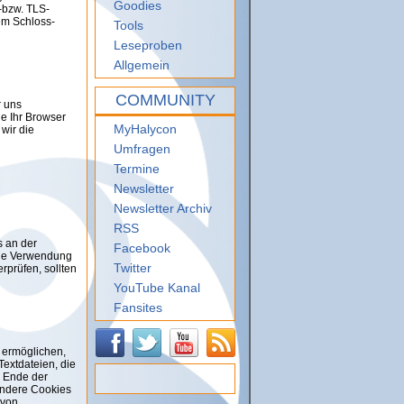
Goodies
-bzw. TLS-
em Schloss-
Tools
Leseproben
Allgemein
COMMUNITY
r uns
ie Ihr Browser
MyHalycon
wir die
Umfragen
Termine
Newsletter
Newsletter Archiv
RSS
s an der
Facebook
tige Verwendung
Twitter
erprüfen, sollten
YouTube Kanal
Fansites
 ermöglichen,
extdateien, die
 Ende der
 Andere Cookies
 von