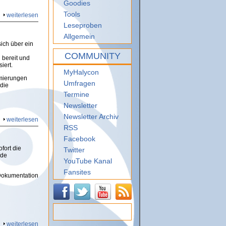
Goodies
Tools
weiterlesen
Leseproben
Allgemein
ich über ein
COMMUNITY
 bereit und
iert.
MyHalycon
imierungen
Umfragen
die
Termine
Newsletter
Newsletter Archiv
weiterlesen
RSS
Facebook
fort die
Twitter
nde
YouTube Kanal
Fansites
Dokumentation
weiterlesen