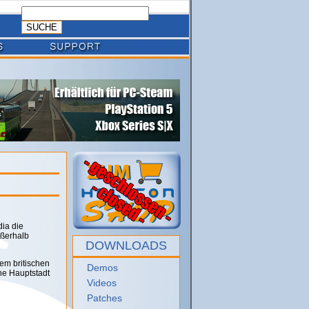
ia die
ußerhalb
DOWNLOADS
em britischen
Demos
che Hauptstadt
Videos
Patches