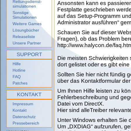
Rettungsdienst-
Ansonsten kann es passieren,
simulationen
Festplatte geschrieben werde
Sonstige
auf das Setup-Programm und
Simulationen
Administrator ausführen“ ge
Weitere Games
Lösungbücher
Schauen Sie auf dieser Webs
Releaseliste
Fragen), ob das Problem bere
Unsere Partner
http://www.halycon.de/faq.ht
SUPPORT
Die meisten Schwierigkeiten
dort gelistet oder es gibt eine
Hilfe
Hotline
Sollten Sie hier nicht fündig
FAQ
über das Kontaktformular der
Patches
Um Ihnen Hilfe leisten zu kö
KONTAKT
Fehlerbeschreibung und geg
Datei vom DirectX.
Impressum
Hier sind alleTreiber relevant
Kontakt
Datenschutz
Unter Windows erhalten Sie 
Pressebereich
Um „DXDIAG“ aufzurufen, gehen