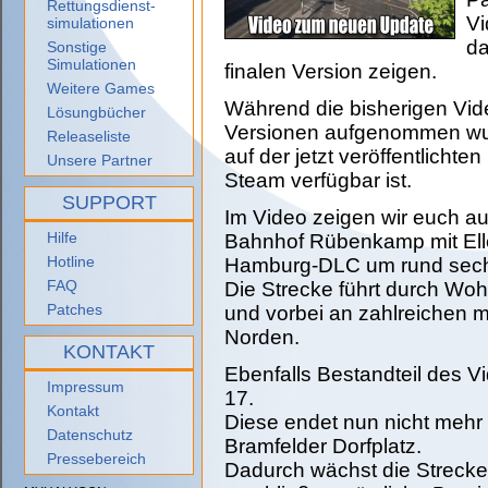
Rettungsdienst-
Vi
simulationen
da
Sonstige
Simulationen
finalen Version zeigen.
Weitere Games
Während die bisherigen Vid
Lösungbücher
Versionen aufgenommen wurd
Releaseliste
auf der jetzt veröffentlicht
Unsere Partner
Steam verfügbar ist.
SUPPORT
Im Video zeigen wir euch aus
Hilfe
Bahnhof Rübenkamp mit Ell
Hotline
Hamburg-DLC um rund sechs 
FAQ
Die Strecke führt durch Wo
Patches
und vorbei an zahlreichen
Norden.
KONTAKT
Ebenfalls Bestandteil des Vi
Impressum
17.
Kontakt
Diese endet nun nicht mehr 
Datenschutz
Bramfelder Dorfplatz.
Pressebereich
Dadurch wächst die Strecke 