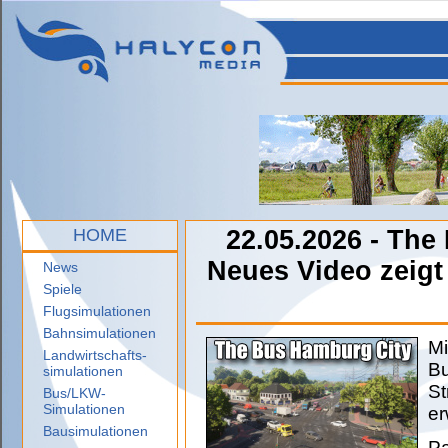
HOME
22.05.2026 - Th
Neues Video zeigt
News
Spiele
Flugsimulationen
Bahnsimulationen
Mi
Landwirtschafts-
Bu
simulationen
St
Bus/LKW-
Simulationen
er
Bausimulationen
Pa