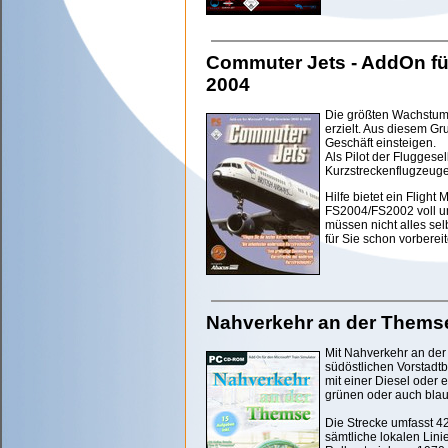
Commuter Jets - AddOn für
2004
Die größten Wachstums
erzielt. Aus diesem Gru
Geschäft einsteigen.
Als Pilot der Fluggesel
Kurzstreckenflugzeug
Hilfe bietet ein Fligh
FS2004/FS2002 voll un
müssen nicht alles sel
für Sie schon vorbereit
Nahverkehr an der Themse 
Mit Nahverkehr an der
südöstlichen Vorstadt
mit einer Diesel oder
grünen oder auch blau
Die Strecke umfasst 4
sämtliche lokalen Lini