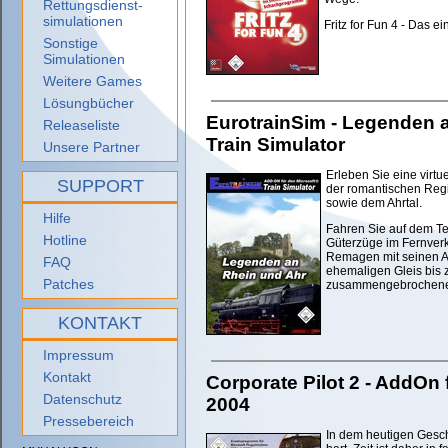
Rettungsdienst-
simulationen
Fritz for Fun 4 - Das 
Sonstige
Simulationen
Weitere Games
Lösungbücher
EurotrainSim - Legenden a
Releaseliste
Train Simulator
Unsere Partner
Erleben Sie eine virtu
SUPPORT
der romantischen Reg
sowie dem Ahrtal.
Hilfe
Fahren Sie auf dem Te
Hotline
Güterzüge im Fernverk
Remagen mit seinen 
FAQ
ehemaligen Gleis bis 
Patches
zusammengebrochenen
KONTAKT
Impressum
Kontakt
Corporate Pilot 2 - AddOn f
Datenschutz
2004
Pressebereich
In dem heutigen Geschä