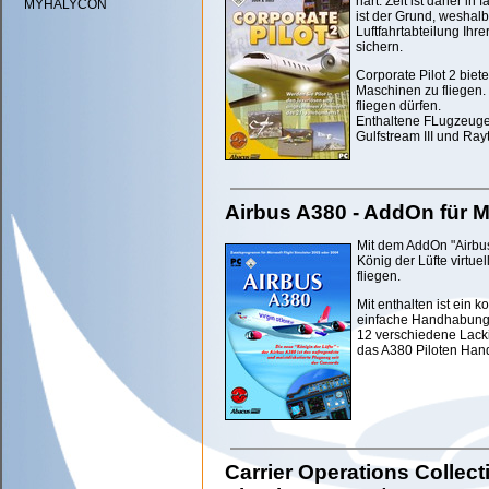
hart. Zeit ist daher in
MYHALYCON
ist der Grund, weshalb
Luftfahrtabteilung Ih
sichern.
Corporate Pilot 2 biet
Maschinen zu fliegen.
fliegen dürfen.
Enthaltene FLugzeuge:
Gulfstream III und Ray
Airbus A380 - AddOn für Mi
Mit dem AddOn "Airbus
König der Lüfte virtue
fliegen.
Mit enthalten ist ein 
einfache Handhabung 
12 verschiedene Lacki
das A380 Piloten Han
Carrier Operations Collect