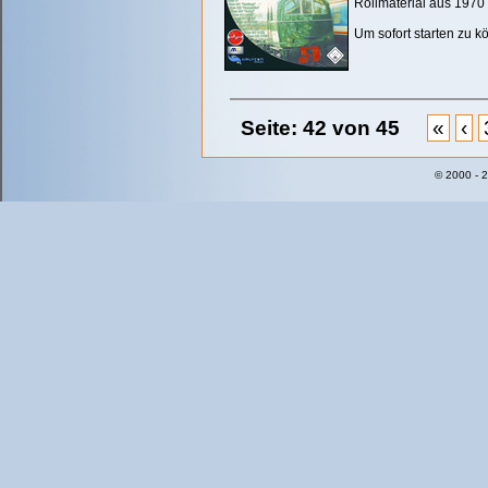
Rollmaterial aus 1970 
Um sofort starten zu k
Seite: 42 von 45
«
‹
© 2000 - 