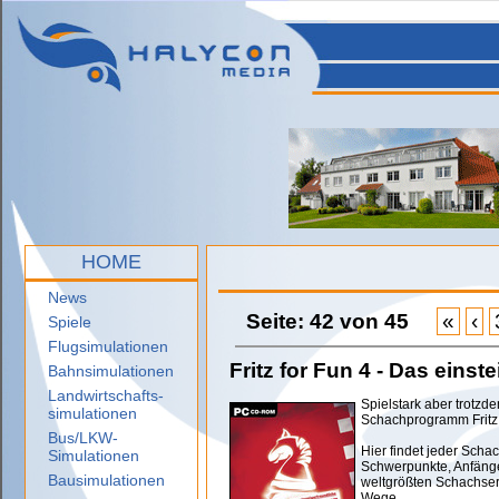
HOME
News
Seite: 42 von 45
«
‹
Spiele
Flugsimulationen
Fritz for Fun 4 - Das ein
Bahnsimulationen
Landwirtschafts-
Spielstark aber trotzde
simulationen
Schachprogramm Fritz 
Bus/LKW-
Hier findet jeder Sch
Simulationen
Schwerpunkte, Anfänge
Bausimulationen
weltgrößten Schachser
Wege.