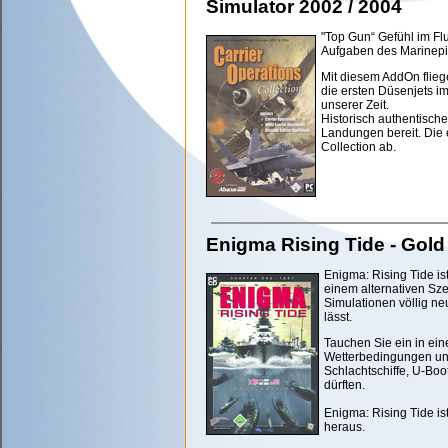
Simulator 2002 / 2004
"Top Gun“ Gefühl im Fl
Aufgaben des Marinepil
Mit diesem AddOn flieg
die ersten Düsenjets i
unserer Zeit.
Historisch authentisch
Landungen bereit. Die 
Collection ab.
Enigma Rising Tide - Gold
Enigma: Rising Tide ist
einem alternativen Sze
Simulationen völlig ne
lässt.
Tauchen Sie ein in ei
Wetterbedingungen und
Schlachtschiffe, U-Bo
dürften.
Enigma: Rising Tide is
heraus.