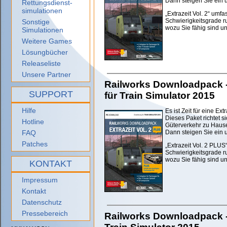
Dann steigen Sie ein
Rettungsdienst-
simulationen
„Extrazeit Vol. 2“ umf
Schwierigkeitsgrade 
Sonstige
wozu Sie fähig sind un
Simulationen
Weitere Games
Lösungbücher
Releaseliste
Unsere Partner
Railworks Downloadpack - 
SUPPORT
für Train Simulator 2015
Hilfe
Es ist Zeit für eine Extr
Dieses Paket richtet s
Hotline
Güterverkehr zu Hause
FAQ
Dann steigen Sie ein
Patches
„Extrazeit Vol. 2 PLU
Schwierigkeitsgrade 
wozu Sie fähig sind un
KONTAKT
Impressum
Kontakt
Datenschutz
Pressebereich
Railworks Downloadpack - F