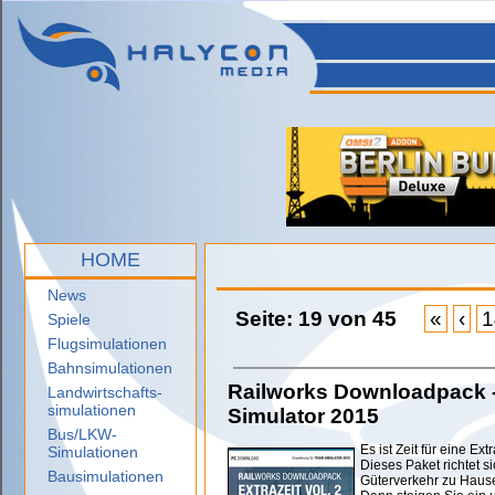
HOME
News
Seite: 19 von 45
«
‹
1
Spiele
Flugsimulationen
Bahnsimulationen
Railworks Downloadpack - E
Landwirtschafts-
simulationen
Simulator 2015
Bus/LKW-
Es ist Zeit für eine Extr
Simulationen
Dieses Paket richtet s
Bausimulationen
Güterverkehr zu Hause