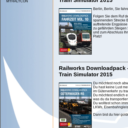
Train Simulator 2015
MYHALYCON
Berlin, Berlin, Sie fah
Folgen Sie dem Ruf de
spannenden Strecke Ber
auftretende Engpässe
zu gefährden.Steigen 
und zum Abschluss Ih
Platz!
Railworks Downloadpack -
Train Simulator 2015
Du möchtest noch abw
Du hast keine Lust me
im Güterverkehr zu tr
Du möchtest endlich ei
was du da transportier
Du wolltest schon imm
LKWs, Eisenbahngleis
Dann bist du hier goldr