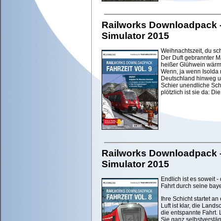
Railworks Downloadpack - F
Simulator 2015
Weihnachtszeit, du sch
Der Duft gebrannter M
heißer Glühwein wärm
Wenn, ja wenn Isolda 
Deutschland hinweg un
Schier unendliche Sc
plötzlich ist sie da: Die
Railworks Downloadpack - F
Simulator 2015
Endlich ist es soweit -
Fahrt durch seine bay
Ihre Schicht startet 
Luft ist klar, die Land
die entspannte Fahrt.
Sie ganz selbstverstä