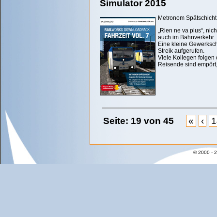
Simulator 2015
Metronom Spätschicht -
„Rien ne va plus“, nic
auch im Bahnverkehr.
Eine kleine Gewerksch
Streik aufgerufen.
Viele Kollegen folgen 
Reisende sind empört,
Seite: 19 von 45
«
‹
1
© 2000 - 