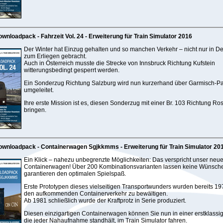
wnloadpack - Fahrzeit Vol. 24 - Erweiterung für Train Simulator 2016
Der Winter hat Einzug gehalten und so manchen Verkehr – nicht nur in D
zum Erliegen gebracht.
Auch in Österreich musste die Strecke von Innsbruck Richtung Kufstein
witterungsbedingt gesperrt werden.
Ein Sonderzug Richtung Salzburg wird nun kurzerhand über Garmisch-Pa
umgeleitet.
Ihre erste Mission ist es, diesen Sonderzug mit einer Br. 103 Richtung R
bringen.
ownloadpack - Containerwagen Sgjkkmms - Erweiterung für Train Simulator 20
Ein Klick – nahezu unbegrenzte Möglichkeiten: Das verspricht unser neu
Containerwagen! Über 200 Kombinationsvarianten lassen keine Wünsche
garantieren den optimalen Spielspaß.
Erste Prototypen dieses vielseitigen Transportwunders wurden bereits 1
den aufkommenden Containerverkehr zu bewältigen.
Ab 1981 schließlich wurde der Kraftprotz in Serie produziert.
Diesen einzigartigen Containerwagen können Sie nun in einer erstklassig
die jeder Nahaufnahme standhält, im Train Simulator fahren.