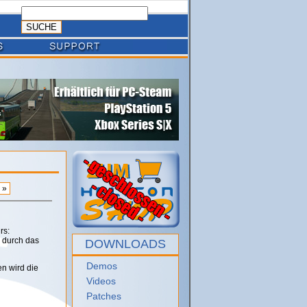
»
rs:
 durch das
DOWNLOADS
Demos
en wird die
Videos
Patches