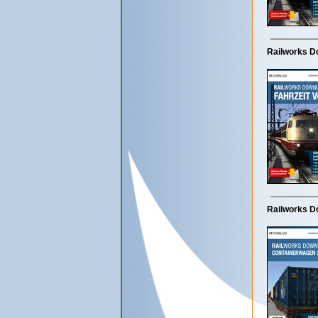
Railworks Do
Railworks D