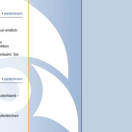
weiterlesen
nun endlich
u.
nktion
ßenbahn: Sie
weiterlesen
eutschland –
rtenkirchen