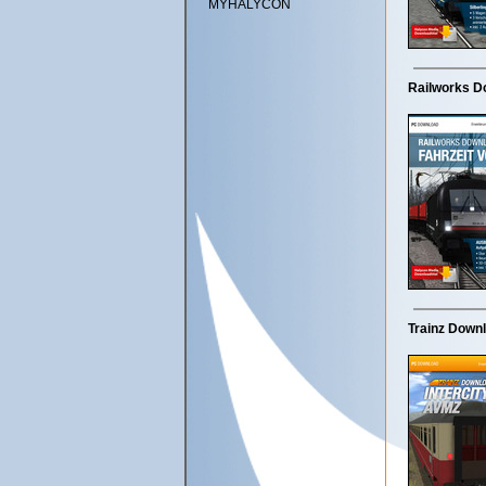
MYHALYCON
Railworks Do
Trainz Downl