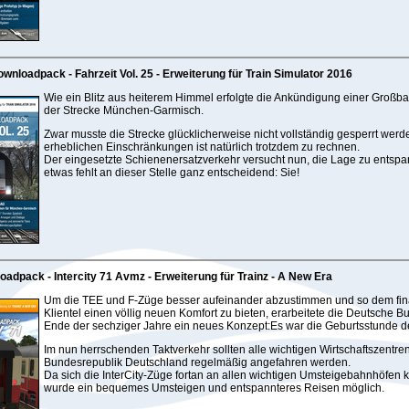
wnloadpack - Fahrzeit Vol. 25 - Erweiterung für Train Simulator 2016
Wie ein Blitz aus heiterem Himmel erfolgte die Ankündigung einer Großba
der Strecke München-Garmisch.
Zwar musste die Strecke glücklicherweise nicht vollständig gesperrt werde
erheblichen Einschränkungen ist natürlich trotzdem zu rechnen.
Der eingesetzte Schienenersatzverkehr versucht nun, die Lage zu entsp
etwas fehlt an dieser Stelle ganz entscheidend: Sie!
oadpack - Intercity 71 Avmz - Erweiterung für Trainz - A New Era
Um die TEE und F-Züge besser aufeinander abzustimmen und so dem fin
Klientel einen völlig neuen Komfort zu bieten, erarbeitete die Deutsche
Ende der sechziger Jahre ein neues Konzept:Es war die Geburtsstunde de
Im nun herrschenden Taktverkehr sollten alle wichtigen Wirtschaftszentre
Bundesrepublik Deutschland regelmäßig angefahren werden.
Da sich die InterCity-Züge fortan an allen wichtigen Umsteigebahnhöfen k
wurde ein bequemes Umsteigen und entspannteres Reisen möglich.