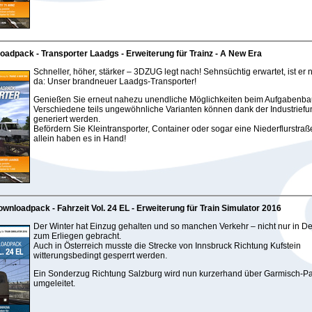
oadpack - Transporter Laadgs - Erweiterung für Trainz - A New Era
Schneller, höher, stärker – 3DZUG legt nach! Sehnsüchtig erwartet, ist er 
da: Unser brandneuer Laadgs-Transporter!
Genießen Sie erneut nahezu unendliche Möglichkeiten beim Aufgabenba
Verschiedene teils ungewöhnliche Varianten können dank der Industriefu
generiert werden.
Befördern Sie Kleintransporter, Container oder sogar eine Niederflurstra
allein haben es in Hand!
wnloadpack - Fahrzeit Vol. 24 EL - Erweiterung für Train Simulator 2016
Der Winter hat Einzug gehalten und so manchen Verkehr – nicht nur in D
zum Erliegen gebracht.
Auch in Österreich musste die Strecke von Innsbruck Richtung Kufstein
witterungsbedingt gesperrt werden.
Ein Sonderzug Richtung Salzburg wird nun kurzerhand über Garmisch-Pa
umgeleitet.