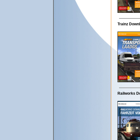
Trainz Downl
Railworks Do