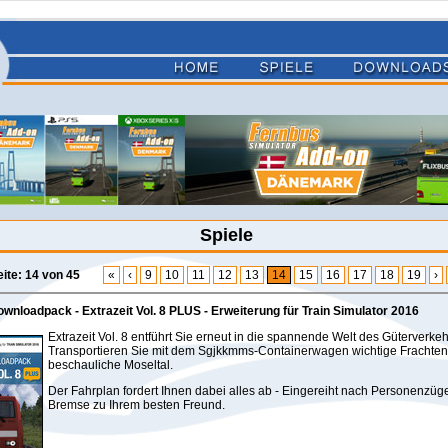
Spiele
eite: 14 von 45
«
‹
9
10
11
12
13
14
15
16
17
18
19
›
wnloadpack - Extrazeit Vol. 8 PLUS - Erweiterung für Train Simulator 2016
Extrazeit Vol. 8 entführt Sie erneut in die spannende Welt des Güterverkeh
Transportieren Sie mit dem Sgjkkmms-Containerwagen wichtige Frachten
beschauliche Moseltal.
Der Fahrplan fordert Ihnen dabei alles ab - Eingereiht nach Personenzüg
Bremse zu Ihrem besten Freund.