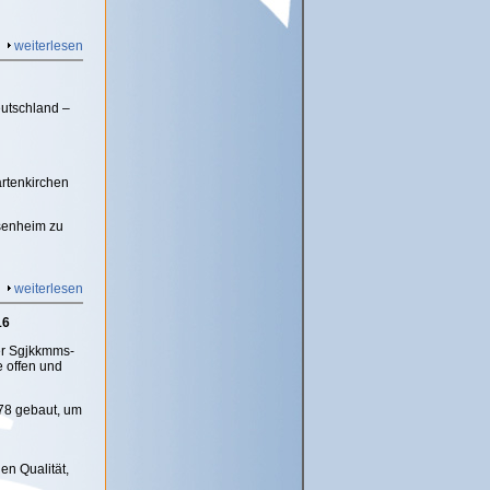
weiterlesen
eutschland –
rtenkirchen
osenheim zu
weiterlesen
16
er Sgjkkmms-
 offen und
978 gebaut, um
en Qualität,