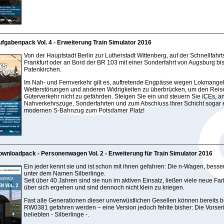
fgabenpack Vol. 4 - Erweiterung Train Simulator 2016
Von der Hauptstadt Berlin zur Lutherstadt Wittenberg, auf der Schnellfahrt
Frankfurt oder an Bord der BR 103 mit einer Sonderfahrt von Augsburg bi
Patenkirchen.
Im Nah- und Fernverkehr gilt es, auftretende Engpässe wegen Lokmangel
Wetterstörungen und anderen Widrigkeiten zu überbrücken, um den Reis
Güterverkehr nicht zu gefährden. Steigen Sie ein und steuern Sie ICEs, a
Nahverkehrszüge, Sonderfahrten und zum Abschluss Ihrer Schicht sogar 
modernen S-Bahnzug zum Potsdamer Platz!
wnloadpack - Personenwagen Vol. 2 - Erweiterung für Train Simulator 2016
Ein jeder kennt sie und ist schon mit ihnen gefahren: Die n-Wagen, besse
unter dem Namen Silberlinge.
Seit über 40 Jahren sind sie nun im aktiven Einsatz, ließen viele neue Fa
über sich ergehen und sind dennoch nicht klein zu kriegen.
Fast alle Generationen dieser unverwüstlichen Gesellen können bereits 
RW0381 gefahren werden – eine Version jedoch fehlte bisher: Die Vorser
beliebten - Silberlinge -.