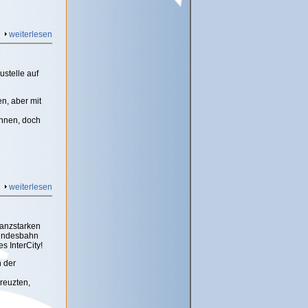
weiterlesen
ustelle auf
n, aber mit
annen, doch
weiterlesen
anzstarken
 Bundesbahn
s InterCity!
n der
reuzten,