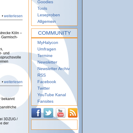
Goodies
Tools
Leseproben
weiterlesen
Allgemein
COMMUNITY
strecke Köln –
s Garmisch-
MyHalycon
Umfragen
s,
e- und
Termine
nspruchsvolle
einen
Newsletter
Newsletter Archiv
RSS
Facebook
weiterlesen
Twitter
YouTube Kanal
r bekannt
Fansites
rbanstriche
bei 3DZUG /
ie der