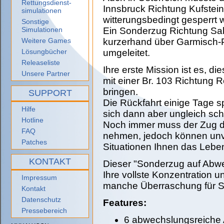
Rettungsdienst-
Innsbruck Richtung Kufstein
simulationen
witterungsbedingt gesperrt 
Sonstige
Simulationen
Ein Sonderzug Richtung Sal
Weitere Games
kurzerhand über Garmisch-
Lösungbücher
umgeleitet.
Releaseliste
Ihre erste Mission ist es, d
Unsere Partner
mit einer Br. 103 Richtung
bringen.
SUPPORT
Die Rückfahrt einige Tage sp
Hilfe
sich dann aber ungleich sch
Hotline
Noch immer muss der Zug d
FAQ
nehmen, jedoch können un
Patches
Situationen Ihnen das Lebe
KONTAKT
Dieser "Sonderzug auf Abwe
Ihre vollste Konzentration u
Impressum
manche Überraschung für Si
Kontakt
Datenschutz
Features:
Pressebereich
6 abwechslungsreiche 