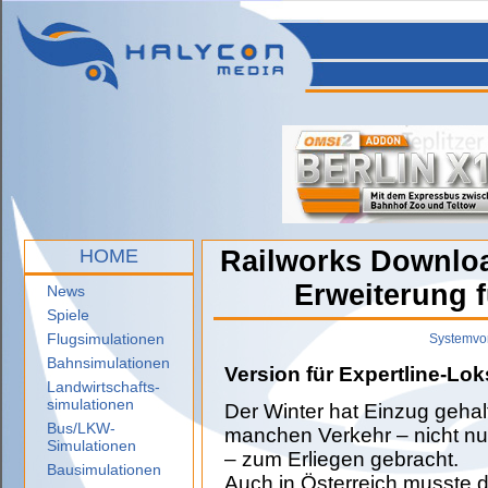
HOME
Railworks Download
Erweiterung f
News
Spiele
Flugsimulationen
Systemvo
Bahnsimulationen
Version für Expertline-Lok
Landwirtschafts-
simulationen
Der Winter hat Einzug geha
Bus/LKW-
manchen Verkehr – nicht nu
Simulationen
– zum Erliegen gebracht.
Bausimulationen
Auch in Österreich musste d