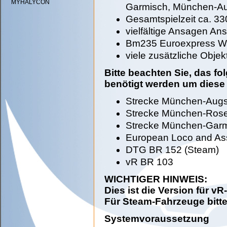
MYHALYCON
Garmisch, München-A
Gesamtspielzeit ca. 3
vielfältige Ansagen An
Bm235 Euroexpress Wa
viele zusätzliche Objek
Bitte beachten Sie, das 
benötigt werden um diese
Strecke München-Aug
Strecke München-Ros
Strecke München-Gar
European Loco and As
DTG BR 152 (Steam)
vR BR 103
WICHTIGER HINWEIS:
Dies ist die Version für vR
Für Steam-Fahrzeuge bitte
Systemvoraussetzung