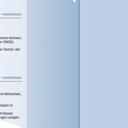
weiterlesen
ernen können.
in OMSI2.
e Senior, der
weiterlesen
und Menschen,
typen in
t blauer,
rungen sorgen