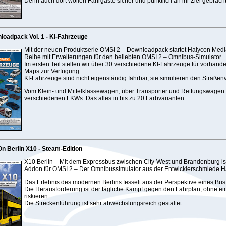
Denn auch dort wollen Fahrgäste sicher und pünktlich an ihr Ziel gebrach
oadpack Vol. 1 - KI-Fahrzeuge
Mit der neuen Produktserie OMSI 2 – Downloadpack startet Halycon Med
Reihe mit Erweiterungen für den beliebten OMSI 2 – Omnibus-Simulator.
Im ersten Teil stellen wir über 30 verschiedene KI-Fahrzeuge für vorhan
Maps zur Verfügung.
KI-Fahrzeuge sind nicht eigenständig fahrbar, sie simulieren den Straßen
Vom Klein- und Mittelklassewagen, über Transporter und Rettungswagen 
verschiedenen LKWs. Das alles in bis zu 20 Farbvarianten.
n Berlin X10 - Steam-Edition
X10 Berlin – Mit dem Expressbus zwischen City-West und Brandenburg ist
Addon für OMSI 2 – Der Omnibussimulator aus der Entwicklerschmiede H
Das Erlebnis des modernen Berlins fesselt aus der Perspektive eines Bus
Die Herausforderung ist der tägliche Kampf gegen den Fahrplan, ohne ei
riskieren.
Die Streckenführung ist sehr abwechslungsreich gestaltet.