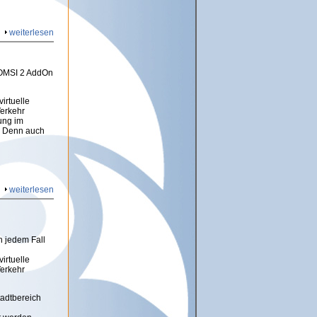
weiterlesen
 OMSI 2 AddOn
irtuelle
Verkehr
ung im
. Denn auch
weiterlesen
 jedem Fall
irtuelle
Verkehr
tadtbereich