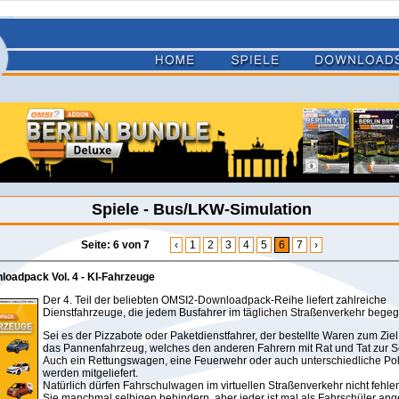
Spiele - Bus/LKW-Simulation
Seite: 6 von 7
‹
1
2
3
4
5
6
7
›
oadpack Vol. 4 - KI-Fahrzeuge
Der 4. Teil der beliebten OMSI2-Downloadpack-Reihe liefert zahlreiche
Dienstfahrzeuge, die jedem Busfahrer im täglichen Straßenverkehr bege
Sei es der Pizzabote oder Paketdienstfahrer, der bestellte Waren zum Ziel 
das Pannenfahrzeug, welches den anderen Fahrern mit Rat und Tat zur Se
Auch ein Rettungswagen, eine Feuerwehr oder auch unterschiedliche Po
werden mitgeliefert.
Natürlich dürfen Fahrschulwagen im virtuellen Straßenverkehr nicht fehl
Sie manchmal selbigen behindern, aber jeder ist mal als Fahrschüler an