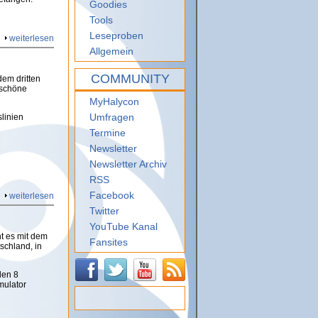
Goodies
Tools
Leseproben
weiterlesen
Allgemein
COMMUNITY
em dritten
 schöne
MyHalycon
Umfragen
linien
Termine
Newsletter
Newsletter Archiv
RSS
Facebook
weiterlesen
Twitter
YouTube Kanal
t es mit dem
Fansites
schland, in
den 8
mulator