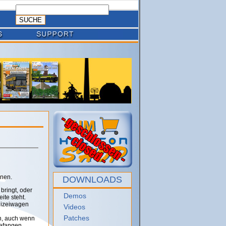
gnen.
DOWNLOADS
bringt, oder
Demos
ite steht.
lizeiwagen
Videos
Patches
en, auch wenn
gefangen.