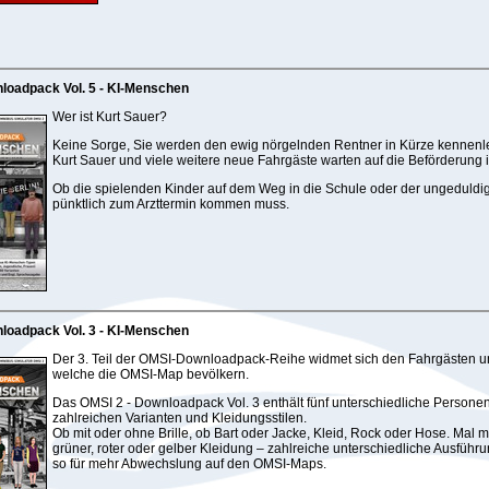
loadpack Vol. 5 - KI-Menschen
Wer ist Kurt Sauer?
Keine Sorge, Sie werden den ewig nörgelnden Rentner in Kürze kennenl
Kurt Sauer und viele weitere neue Fahrgäste warten auf die Beförderung 
Ob die spielenden Kinder auf dem Weg in die Schule oder der ungeduldig
pünktlich zum Arzttermin kommen muss.
loadpack Vol. 3 - KI-Menschen
Der 3. Teil der OMSI-Downloadpack-Reihe widmet sich den Fahrgästen 
welche die OMSI-Map bevölkern.
Das OMSI 2 - Downloadpack Vol. 3 enthält fünf unterschiedliche Personen
zahlreichen Varianten und Kleidungsstilen.
Ob mit oder ohne Brille, ob Bart oder Jacke, Kleid, Rock oder Hose. Mal mi
grüner, roter oder gelber Kleidung – zahlreiche unterschiedliche Ausfüh
so für mehr Abwechslung auf den OMSI-Maps.