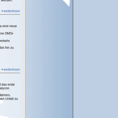
t werden.
weiterlesen
ia eine neue
dene OMSI-
verkehr.
bis hin zu
weiterlesen
 das erste
alycon.
fahrers.
nen Unfall zu