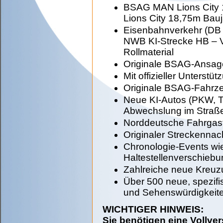
BSAG MAN Lions City
Lions City 18,75m Bau
Eisenbahnverkehr (DB
NWB KI-Strecke HB – 
Rollmaterial
Originale BSAG-Ansag
Mit offizieller Unters
Originale BSAG-Fahrze
Neue KI-Autos (PKW, T
Abwechslung im Straß
Norddeutsche Fahrgas
Originaler Streckenna
Chronologie-Events wi
Haltestellenverschieb
Zahlreiche neue Kreuz
Über 500 neue, spezifi
und Sehenswürdigkeit
WICHTIGER HINWEIS:
Sie benötigen eine Vollve