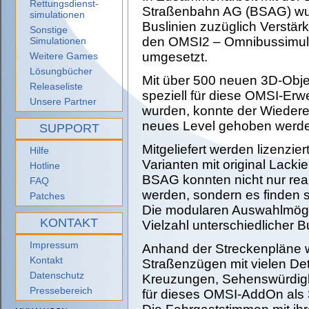
Rettungsdienst-
Straßenbahn AG (BSAG) wu
simulationen
Buslinien zuzüglich Verstärke
Sonstige
den OMSI2 – Omnibussimul
Simulationen
umgesetzt.
Weitere Games
Lösungbücher
Mit über 500 neuen 3D-Obje
Releaseliste
speziell für diese OMSI-Erwe
Unsere Partner
wurden, konnte der Wiedere
neues Level gehoben werd
SUPPORT
Mitgeliefert werden lizenzi
Hilfe
Varianten mit original Lack
Hotline
BSAG konnten nicht nur re
FAQ
werden, sondern es finden s
Patches
Die modularen Auswahlmögl
KONTAKT
Vielzahl unterschiedlicher B
Impressum
Anhand der Streckenpläne w
Kontakt
Straßenzügen mit vielen Deta
Datenschutz
Kreuzungen, Sehenswürdigk
Pressebereich
für dieses OMSI-AddOn als 