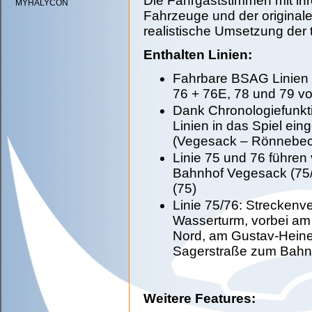
Die Fahrgaststimmen mit ih
MYHALYCON
Fahrzeuge und der original
realistische Umsetzung der
Enthalten Linien:
Fahrbare BSAG Linien
76 + 76E, 78 und 79 v
Dank Chronologiefunkt
Linien in das Spiel ei
(Vegesack – Rönnebeck
Linie 75 und 76 führe
Bahnhof Vegesack (75/7
(75)
Linie 75/76: Streckenv
Wasserturm, vorbei am
Nord, am Gustav-Heine
Sagerstraße zum Bahn
Weitere Features: