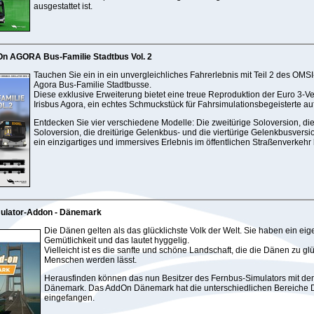
ausgestattet ist.
n AGORA Bus-Familie Stadtbus Vol. 2
Tauchen Sie ein in ein unvergleichliches Fahrerlebnis mit Teil 2 des OMS
Agora Bus-Familie Stadtbusse.
Diese exklusive Erweiterung bietet eine treue Reproduktion der Euro 3-V
Irisbus Agora, ein echtes Schmuckstück für Fahrsimulationsbegeisterte au
Entdecken Sie vier verschiedene Modelle: Die zweitürige Soloversion, die
Soloversion, die dreitürige Gelenkbus- und die viertürige Gelenkbusversio
ein einzigartiges und immersives Erlebnis im öffentlichen Straßenverkehr 
ulator-Addon - Dänemark
Die Dänen gelten als das glücklichste Volk der Welt. Sie haben ein eig
Gemütlichkeit und das lautet hyggelig.
Vielleicht ist es die sanfte und schöne Landschaft, die die Dänen zu gl
Menschen werden lässt.
Herausfinden können das nun Besitzer des Fernbus-Simulators mit d
Dänemark. Das AddOn Dänemark hat die unterschiedlichen Bereiche
eingefangen.