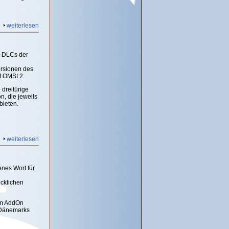
weiterlesen
I-DLCs der
ersionen des
f OMSI 2.
 dreitürige
n, die jeweils
bieten.
weiterlesen
enes Wort für
ücklichen
em AddOn
 Dänemarks