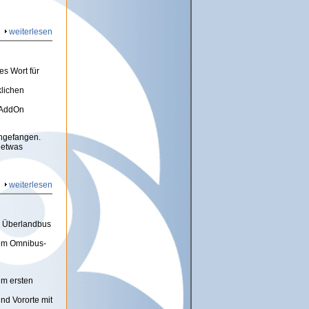
weiterlesen
es Wort für
klichen
 AddOn
ngefangen.
 etwas
weiterlesen
en Überlandbus
dem Omnibus-
im ersten
nd Vororte mit