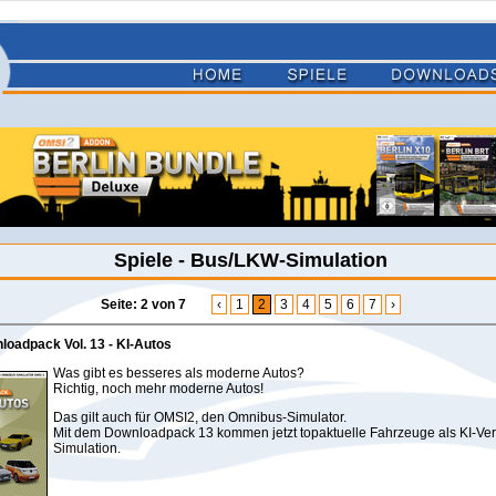
Spiele - Bus/LKW-Simulation
Seite: 2 von 7
‹
1
2
3
4
5
6
7
›
oadpack Vol. 13 - KI-Autos
Was gibt es besseres als moderne Autos?
Richtig, noch mehr moderne Autos!
Das gilt auch für OMSI2, den Omnibus-Simulator.
Mit dem Downloadpack 13 kommen jetzt topaktuelle Fahrzeuge als KI-Verk
Simulation.