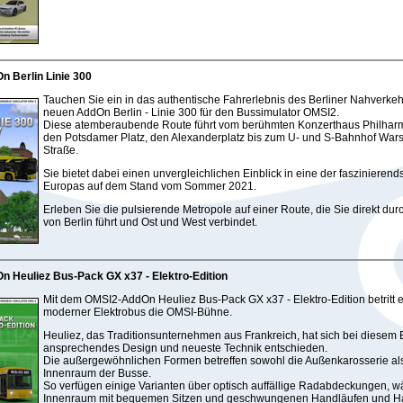
 Berlin Linie 300
Tauchen Sie ein in das authentische Fahrerlebnis des Berliner Nahverke
neuen AddOn Berlin - Linie 300 für den Bussimulator OMSI2.
Diese atemberaubende Route führt vom berühmten Konzerthaus Philhar
den Potsdamer Platz, den Alexanderplatz bis zum U- und S-Bahnhof War
Straße.
Sie bietet dabei einen unvergleichlichen Einblick in eine der faszinierend
Europas auf dem Stand vom Sommer 2021.
Erleben Sie die pulsierende Metropole auf einer Route, die Sie direkt dur
von Berlin führt und Ost und West verbindet.
n Heuliez Bus-Pack GX x37 - Elektro-Edition
Mit dem OMSI2-AddOn Heuliez Bus-Pack GX x37 - Elektro-Edition betritt e
moderner Elektrobus die OMSI-Bühne.
Heuliez, das Traditionsunternehmen aus Frankreich, hat sich bei diesem B
ansprechendes Design und neueste Technik entschieden.
Die außergewöhnlichen Formen betreffen sowohl die Außenkarosserie al
Innenraum der Busse.
So verfügen einige Varianten über optisch auffällige Radabdeckungen, w
Innenraum mit bequemen Sitzen und geschwungenen Handläufen und H