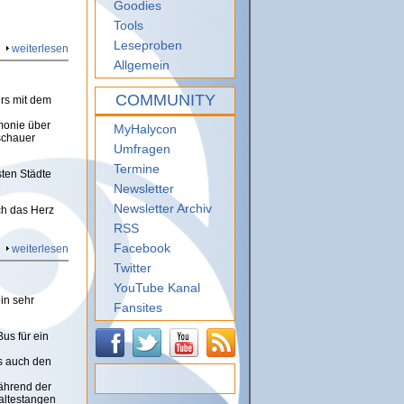
Goodies
Tools
Leseproben
weiterlesen
Allgemein
COMMUNITY
hrs mit dem
monie über
MyHalycon
schauer
Umfragen
Termine
sten Städte
Newsletter
Newsletter Archiv
ch das Herz
RSS
Facebook
weiterlesen
Twitter
YouTube Kanal
in sehr
Fansites
us für ein
s auch den
ährend der
altestangen