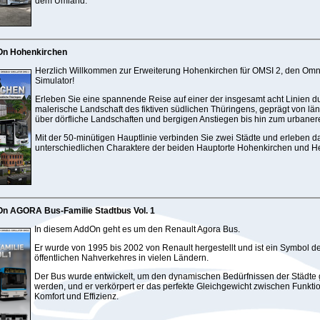
dem Umland.
On Hohenkirchen
Herzlich Willkommen zur Erweiterung Hohenkirchen für OMSI 2, den Omn
Simulator!
Erleben Sie eine spannende Reise auf einer der insgesamt acht Linien d
malerische Landschaft des fiktiven südlichen Thüringens, geprägt von länd
über dörfliche Landschaften und bergigen Anstiegen bis hin zum urbaneren
Mit der 50-minütigen Hauptlinie verbinden Sie zwei Städte und erleben d
unterschiedlichen Charaktere der beiden Hauptorte Hohenkirchen und H
n AGORA Bus-Familie Stadtbus Vol. 1
In diesem AddOn geht es um den Renault Agora Bus.
Er wurde von 1995 bis 2002 von Renault hergestellt und ist ein Symbol d
öffentlichen Nahverkehres in vielen Ländern.
Der Bus wurde entwickelt, um den dynamischen Bedürfnissen der Städte 
werden, und er verkörpert er das perfekte Gleichgewicht zwischen Funktion
Komfort und Effizienz.