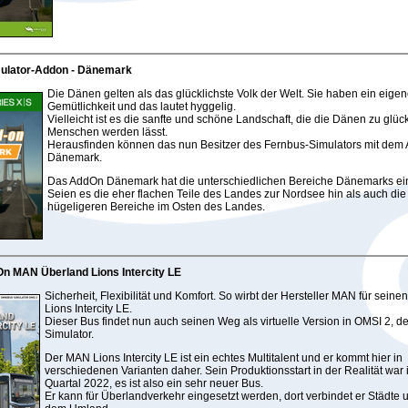
ulator-Addon - Dänemark
Die Dänen gelten als das glücklichste Volk der Welt. Sie haben ein eigen
Gemütlichkeit und das lautet hyggelig.
Vielleicht ist es die sanfte und schöne Landschaft, die die Dänen zu glüc
Menschen werden lässt.
Herausfinden können das nun Besitzer des Fernbus-Simulators mit dem
Dänemark.
Das AddOn Dänemark hat die unterschiedlichen Bereiche Dänemarks ei
Seien es die eher flachen Teile des Landes zur Nordsee hin als auch die
hügeligeren Bereiche im Osten des Landes.
n MAN Überland Lions Intercity LE
Sicherheit, Flexibilität und Komfort. So wirbt der Hersteller MAN für sein
Lions Intercity LE.
Dieser Bus findet nun auch seinen Weg als virtuelle Version in OMSI 2, 
Simulator.
Der MAN Lions Intercity LE ist ein echtes Multitalent und er kommt hier in
verschiedenen Varianten daher. Sein Produktionsstart in der Realität war 
Quartal 2022, es ist also ein sehr neuer Bus.
Er kann für Überlandverkehr eingesetzt werden, dort verbindet er Städte u