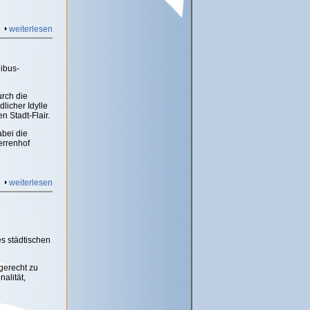
weiterlesen
ibus-
urch die
licher Idylle
 Stadt-Flair.
abei die
errenhof
weiterlesen
es städtischen
gerecht zu
alität,