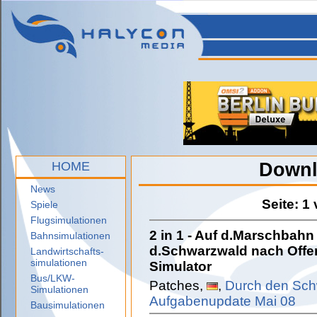
HOME
Downl
News
Seite: 1
Spiele
Flugsimulationen
2 in 1 - Auf d.Marschbah
Bahnsimulationen
d.Schwarzwald nach Offen
Landwirtschafts-
simulationen
Simulator
Bus/LKW-
Patches,
,
Durch den Sch
Simulationen
Aufgabenupdate Mai 08
Bausimulationen