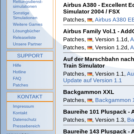
Rettungsdienst-
Airbus A380 - Excellent Ed
simulationen
Simulator 2004 / FSX
Sonstige
Simulationen
Patches,
,
Airbus A380 EE
Weitere Games
Airbus Family Vol.1 - Ad
Lösungbücher
Releaseliste
Patches,
, Version 1.1d,
A
Unsere Partner
Patches,
, Version 1.2d,
A
SUPPORT
Auf der Marschbahn nach 
Train Simulator
Hilfe
Hotline
Patches,
, Version 1.1,
Au
FAQ
Update auf Version 1.1
Patches
Backgammon XXL
KONTAKT
Patches,
,
Backgammon XXL
Impressum
Baureihe 101 Pluspack - 
Kontakt
Patches,
, Version 1.3,
Ba
Datenschutz
Pressebereich
Baureihe 143 Pluspack - 