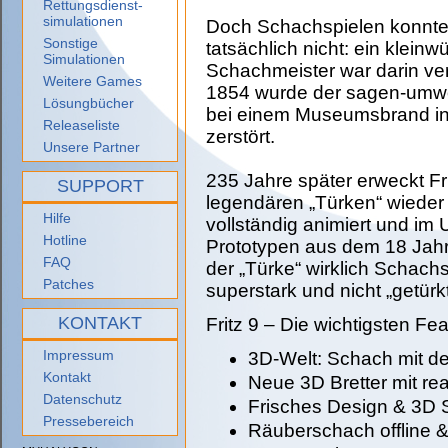
Rettungsdienst-
simulationen
Doch Schachspielen konnte
Sonstige
tatsächlich nicht: ein kleinw
Simulationen
Schachmeister war darin ve
Weitere Games
1854 wurde der sagen-umw
Lösungbücher
bei einem Museumsbrand i
Releaseliste
zerstört.
Unsere Partner
235 Jahre später erweckt Fr
SUPPORT
legendären „Türken“ wiede
Hilfe
vollständig animiert und im
Hotline
Prototypen aus dem 18 Jah
FAQ
der „Türke“ wirklich Schach
Patches
superstark und nicht „getürkt
KONTAKT
Fritz 9 – Die wichtigsten Fe
Impressum
3D-Welt: Schach mit d
Kontakt
Neue 3D Bretter mit rea
Datenschutz
Frisches Design & 3D
Pressebereich
Räuberschach offline &