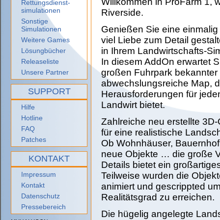
Willkommen in ProFarm 1, w
Rettungsdienst-
simulationen
Riverside.
Sonstige
Genießen Sie eine einmalig
Simulationen
viel Liebe zum Detail gestal
Weitere Games
in Ihrem Landwirtschafts-Si
Lösungbücher
In diesem AddOn erwartet 
Releaseliste
großen Fuhrpark bekannter H
Unsere Partner
abwechslungsreiche Map, di
SUPPORT
Herausforderungen für jeden
Landwirt bietet.
Hilfe
Hotline
Zahlreiche neu erstellte 3D
FAQ
für eine realistische Landsch
Patches
Ob Wohnhäuser, Bauernhof 
neue Objekte … die große V
KONTAKT
Details bietet ein großartige
Teilweise wurden die Objekt
Impressum
animiert und gescrippted u
Kontakt
Realitätsgrad zu erreichen.
Datenschutz
Pressebereich
Die hügelig angelegte Landsc