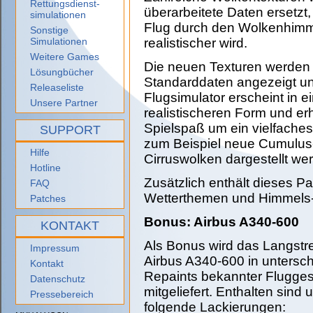
Rettungsdienst-
überarbeitete Daten ersetzt,
simulationen
Flug durch den Wolkenhim
Sonstige
Simulationen
realistischer wird.
Weitere Games
Die neuen Texturen werden 
Lösungbücher
Standarddaten angezeigt u
Releaseliste
Flugsimulator erscheint in e
Unsere Partner
realistischeren Form und er
Spielspaß um ein vielfache
SUPPORT
zum Beispiel neue Cumulus-
Hilfe
Cirruswolken dargestellt we
Hotline
Zusätzlich enthält dieses P
FAQ
Wetterthemen und Himmels-
Patches
Bonus: Airbus A340-600
KONTAKT
Als Bonus wird das Langstr
Impressum
Airbus A340-600 in untersch
Kontakt
Repaints bekannter Flugges
Datenschutz
mitgeliefert. Enthalten sind
Pressebereich
folgende Lackierungen: