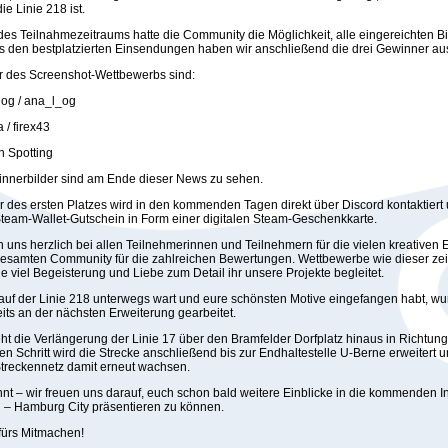
ie Linie 218 ist.
des Teilnahmezeitraums hatte die Community die Möglichkeit, alle eingereichten Bi
s den bestplatzierten Einsendungen haben wir anschließend die drei Gewinner a
 des Screenshot-Wettbewerbs sind:
alog / ana_l_og
a / firex43
in Spotting
innerbilder sind am Ende dieser News zu sehen.
 des ersten Platzes wird in den kommenden Tagen direkt über Discord kontaktiert u
Steam-Wallet-Gutschein in Form einer digitalen Steam-Geschenkkarte.
 uns herzlich bei allen Teilnehmerinnen und Teilnehmern für die vielen kreative
gesamten Community für die zahlreichen Bewertungen. Wettbewerbe wie dieser ze
ie viel Begeisterung und Liebe zum Detail ihr unsere Projekte begleitet.
auf der Linie 218 unterwegs wart und eure schönsten Motive eingefangen habt, wu
eits an der nächsten Erweiterung gearbeitet.
eht die Verlängerung der Linie 17 über den Bramfelder Dorfplatz hinaus in Richtung
n Schritt wird die Strecke anschließend bis zur Endhaltestelle U-Berne erweitert 
treckennetz damit erneut wachsen.
nt – wir freuen uns darauf, euch schon bald weitere Einblicke in die kommenden In
– Hamburg City präsentieren zu können.
fürs Mitmachen!