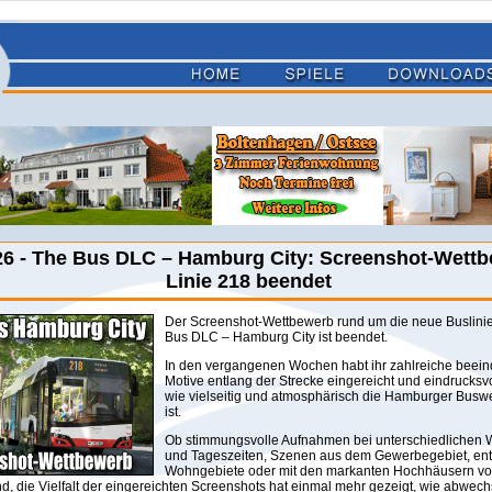
26 - The Bus DLC – Hamburg City: Screenshot-Wettb
Linie 218 beendet
Der Screenshot-Wettbewerb rund um die neue Buslini
Bus DLC – Hamburg City ist beendet.
In den vergangenen Wochen habt ihr zahlreiche beei
Motive entlang der Strecke eingereicht und eindrucksvo
wie vielseitig und atmosphärisch die Hamburger Busw
ist.
Ob stimmungsvolle Aufnahmen bei unterschiedlichen 
und Tageszeiten, Szenen aus dem Gewerbegebiet, ent
Wohngebiete oder mit den markanten Hochhäusern vo
nd, die Vielfalt der eingereichten Screenshots hat einmal mehr gezeigt, wie abwec