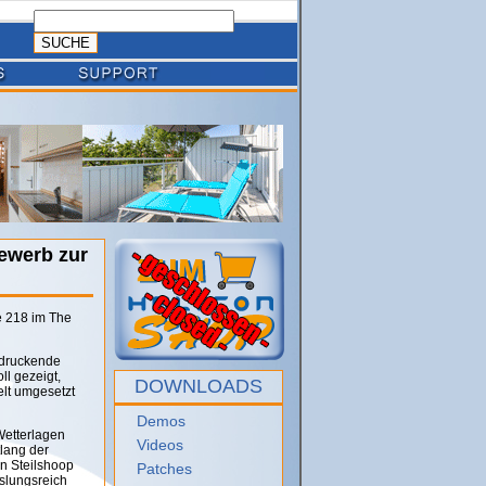
ewerb zur
e 218 im The
ndruckende
ll gezeigt,
DOWNLOADS
elt umgesetzt
Demos
Wetterlagen
Videos
lang der
n Steilshoop
Patches
hslungsreich