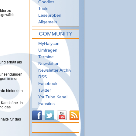
Goodies
Tools
lder zu
usgewählt.
Leseproben
Allgemein
COMMUNITY
MyHalycon
Umfragen
Termine
nd erhält als
Newsletter
Newsletter Archiv
n Einsendungen
RSS
igen immer
Facebook
Twitter
rde hinter den
YouTube Kanal
 Karlshöhe. In
Fansites
und das
halte für das