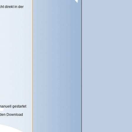
t direkt in der
anuell gestartet
s den Download