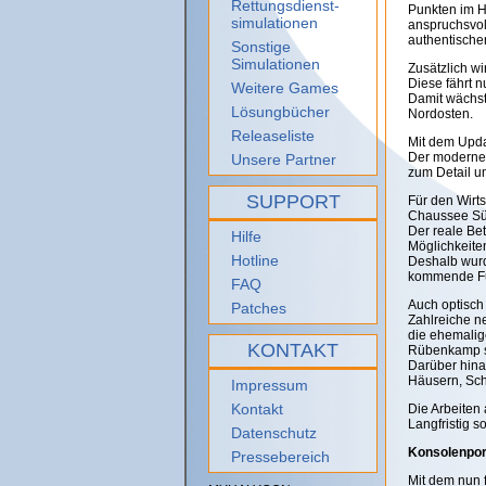
Rettungsdienst-
Punkten im H
simulationen
anspruchsvol
authentische
Sonstige
Simulationen
Zusätzlich wi
Diese fährt n
Weitere Games
Damit wächst
Lösungbücher
Nordosten.
Releaseliste
Mit dem Upda
Der moderne 
Unsere Partner
zum Detail u
SUPPORT
Für den Wirts
Chaussee Sü
Der reale Bet
Hilfe
Möglichkeite
Hotline
Deshalb wurd
kommende Fun
FAQ
Auch optisch
Patches
Zahlreiche n
die ehemalige
KONTAKT
Rübenkamp so
Darüber hina
Häusern, Sch
Impressum
Kontakt
Die Arbeiten 
Langfristig s
Datenschutz
Konsolenport
Pressebereich
Mit dem nun 