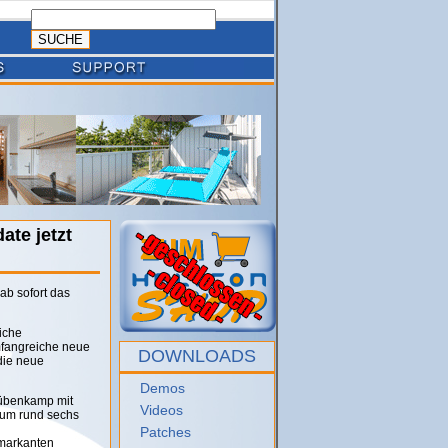
ate jetzt
ab sofort das
iche
fangreiche neue
DOWNLOADS
die neue
Demos
Rübenkamp mit
Videos
 um rund sechs
Patches
 markanten