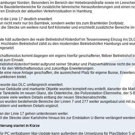
amburger Norden. Besonders im Bereich der Hebebrandstraße sowie im Leeschen
le Baustellenbereiche für zusätzliche fahrerische Herausforderungen und einen n
ren Eindruck der aktuellen Verkehrssituation in Hamburg.
rd die Linie 17 deutlich erweitert.
un nicht mehr nur bis Barmbek, sondern weiter bis zum Bramfelder Dorfplatz.
 die Strecke um weitere rund fünf Kilometer und erschließt zusätzliche Bereiche 
te hält außerdem der reale Betriebshof Alsterdorf im Tessenowweg Einzug ins DL
Hochbahn-Betriebshof zählt zu den modernsten Betriebshöfen Hamburgs und wurd
mgesetzt.
chaftsmodus kommt dagegen ein eigens hierfür geschaffener, fiktiver Betriebshof i
d zum Einsatz.
riebshof Alsterdorf bietet aufgrund seiner Struktur und Platzverhältnisse nicht die
n für den Wirtschaftsmodus und zukünftige Erweiterungen.
e eine neue Anlage geschaffen, die ausreichend Platz für eigene Busse, Erweite
ktionen bietet.
 wurde das DLC umfangreich erweitert.
eue Gebäude und markante Objekte wurden komplett neu erstellt, darunter die Mark
 Tankstelle im neuen Glanz, die Osterkirche, die Polizeistation Ellernreihe, der S
wie viele weitere Details entlang der neuen Streckenabschnitte.
us wurden bestehende Bereiche der Linien 7 und 277 weiter ausgebaut und mit zu
ildern und weiteren Details ergänzt.
an der Linie 17 gehen unterdessen weiter.
oll die Strecke über Karlshöhe hinaus bis zur Endstation U-Berne verlängert werden
ierung startet in Kürze
für PC verfügbaren Mai-Update kann außerdem die Umsetzung für PlayStation 5 u