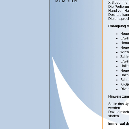
MYHALYCON
X|S beginnen
Die Portierun
Hand von Ha
Deshalb kann
Die entsprec
Changelog M
Neue
Erwei
Herau
Neuer
Wirts
Zahlr
Erwei
Halte
Neue
Hochb
Fahr
KI-Sp
Diver
Hinweis zum
Sollte das U
werden.
Dazu einfach
starten.
Immer auf d