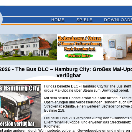
2026 - The Bus DLC – Hamburg City: Großes Mai-Upd
verfügbar
Für das beliebte DLC - Hamburg City für The Bus steht 
große Mai-Update über Steam zum Download bereit.
Mit dem neuen Update erhält die Karte nicht nur zahlre
Optimierungen und Verbesserungen, sondern auch um
Streckenabschnitte, einen weiteren Betriebshof sowie 
Buslinie 218.
Die neue Linie 218 verbindet künftig den S-Bahnhof 
Ellernreihe/Heukoppel und erweitert das Streckennetz
Kilometer.
hrt unter anderem durch Wohngebiete, vorbei an Gewerbegebieten und mehreren