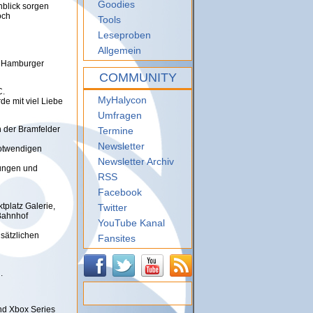
Goodies
blick sorgen
och
Tools
Leseproben
Allgemein
im Hamburger
COMMUNITY
C.
MyHalycon
e mit viel Liebe
Umfragen
n der Bramfelder
Termine
Newsletter
 notwendigen
Newsletter Archiv
rungen und
RSS
Facebook
tplatz Galerie,
Twitter
-Bahnhof
YouTube Kanal
sätzlichen
Fansites
.
nd Xbox Series