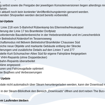
.
g selbst sowie die Freigabe der jeweiligen Konsolenversionen liegen allerdings nich
lycon.
 aktuell noch kein konkreter Veröffentlichungstermin genannt werden.
henden Shopseiten werden derzeit bereits vorbereitet.
ai-Update
 Linie 218 vom S-Bahnhof Rübenkamp bis Ellernreihe/Heukoppel
terung der Linie 17 bis Bramfelder Dorfplatz
sfordernde Baustellenbereiche in der Hebebrandstraße und im Leeschenblick
 Betriebshof Alsterdorf im Tessenowweg
chaftsmodus mit fiktivem Betriebshof Bramfelder Chaussee Süd
eiche neue Objekte und markante Gebäude entlang der Strecke
terungen und zusätzliche Details auf den Linien 7 und 277
stelle Kurt-Schumacher-Allee Süd für eigene Fahrpläne freigegeben
 VHH-Repaints (ohne Doppeldecker)
ahn-Repaints überarbeitet
pläne angepasst
uren und Fahrzeugpfade optimiert
se Bugfixes und Verbesserungen
 Update
pdate nicht automatisch über Steam heruntergeladen werden, kann der Download m
 in der Steam-Bibliothek den Bereich „Downloads“ öffnen und dort neben The Bu
em Laufenden bleiben