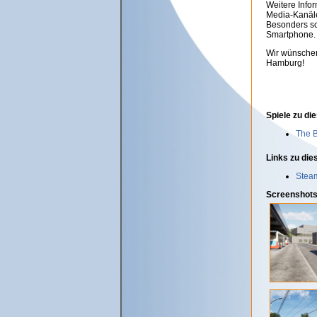
Weitere Info
Media-Kanäl
Besonders sc
Smartphone.
Wir wünschen
Hamburg!
Spiele zu di
The 
Links zu die
Steam
Screenshots