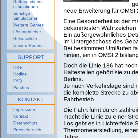
Rettungsdienst-
ge
simulationen
neue Erweiterung für OMSI 
Sonstige
Simulationen
Eine Besonderheit ist der ma
Weitere Games
bekanntesten Wahrzeichen e
Lösungbücher
Ein außergewöhnliches Detai
Releaseliste
im Untergeschoss des Geb
Unsere Partner
Bei bestimmten Umläufen fa
hinein, ein in OMSI 2 bisla
SUPPORT
Doch die Linie 186 hat noch
Hilfe
Haltestellen gehört sie zu 
Hotline
Berlins.
FAQ
Je nach Verkehrslage sind r
Patches
die komplette Strecke zu ab
Fahrbetrieb.
KONTAKT
Die Fahrt führt durch zahlre
Impressum
macht die Linie zu einer Str
Kontakt
Los geht es in Lichterfeld
Datenschutz
Thermometersiedlung, einem
Pressebereich
Jahre.