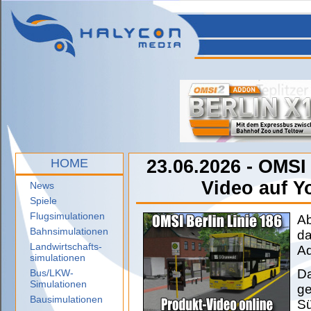
HOME
23.06.2026 - OMSI 
Video auf Y
News
Spiele
Flugsimulationen
Ab
Bahnsimulationen
da
Landwirtschafts-
Ad
simulationen
Da
Bus/LKW-
Simulationen
ge
Bausimulationen
S