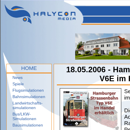
HOME
18.05.2006 - Ha
V6E im 
News
Spiele
Flugsimulationen
Se
Bahnsimulationen
im
Landwirtschafts-
simulationen
Di
Bus/LKW-
Ad
Simulationen
Ra
Bausimulationen
Pe