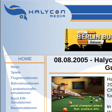
HOME
08.08.2005 - Halyc
Gu
News
Spiele
Flugsimulationen
Ha
Bahnsimulationen
20
Landwirtschafts-
Ch
simulationen
f
Bus/LKW-
Simulationen
In
Bausimulationen