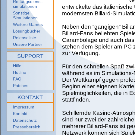
We
Rettungsdienst-
entwickelte das italienisch
simulationen
modernsten Billard-Simulati
Sonstige
Simulationen
Weitere Games
Neben den “gängigen” Billa
Lösungbücher
Billard-Fans beliebten Spiel
Releaseliste
Carambolage und auch das K
Unsere Partner
stehen dem Spieler am PC 
zur Verfügung.
SUPPORT
Hilfe
Für den schnellen Spaß zw
Hotline
während es im Simulations-
FAQ
Der Wettkampf gegen profess
Patches
Beginn einer eigenen Karriere
Spielmöglichkeiten, die in 
KONTAKT
stattfinden.
Impressum
Schillernde Kasino-Atmosph
Kontakt
sind nur zwei der zahlreich
Datenschutz
mehrerer Billard-Fans ist ge
Pressebereich
Netzwerk können sich Spiele