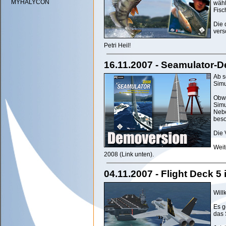
MYHALYCON
wähl
Fisc
Die 
vers
Petri Heil!
16.11.2007 - Seamulator-D
Ab s
Simu
Obwo
Simu
Nebe
beso
Die 
Weit
2008 (Link unten).
04.11.2007 - Flight Deck 5
Will
Es g
das 