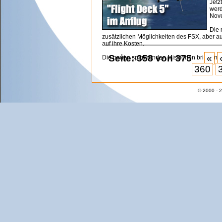
Jetz
werd
Nove
Die 
zusätzlichen Möglichkeiten des FSX, aber a
auf ihre Kosten.
Seite: 358 von 375
«
Die neuen spannenden Missionen bringen S
360
© 2000 - 