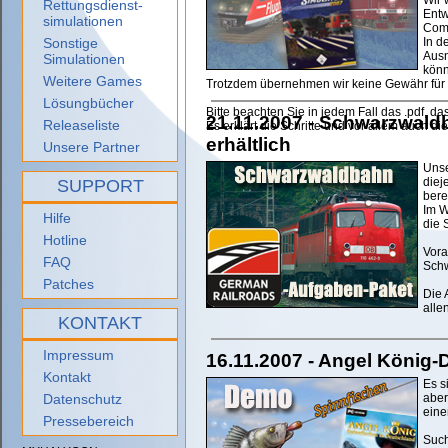
Wir 
Rettungsdienst-
Entw
simulationen
Comm
Sonstige
In d
Ausn
Simulationen
könn
Weitere Games
Trotzdem übernehmen wir keine Gewähr für 
Lösungbücher
Bitte beachten Sie in jedem Fall das .pdf, das
21.11.2007 - Schwarzwal
Releaseliste
Es erklärt die Schritte und vor allem auch 
erhältlich
Unsere Partner
Unse
diej
SUPPORT
bere
Im W
Hilfe
die
Hotline
Vora
FAQ
Schw
Patches
Die 
alle
KONTAKT
Impressum
16.11.2007 - Angel König
Kontakt
Es s
Datenschutz
aber
eine
Pressebereich
Such