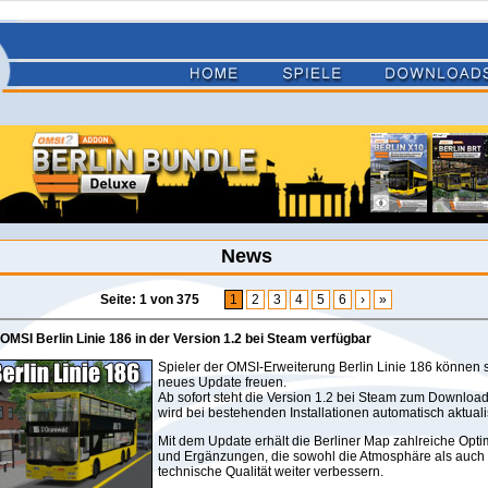
News
Seite: 1 von 375
1
2
3
4
5
6
›
»
 OMSI Berlin Linie 186 in der Version 1.2 bei Steam verfügbar
Spieler der OMSI-Erweiterung Berlin Linie 186 können s
neues Update freuen.
Ab sofort steht die Version 1.2 bei Steam zum Download
wird bei bestehenden Installationen automatisch aktualis
Mit dem Update erhält die Berliner Map zahlreiche Opt
und Ergänzungen, die sowohl die Atmosphäre als auch 
technische Qualität weiter verbessern.