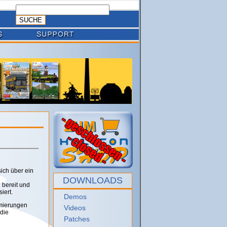
ich über ein
DOWNLOADS
 bereit und
iert.
Demos
imierungen
Videos
die
Patches