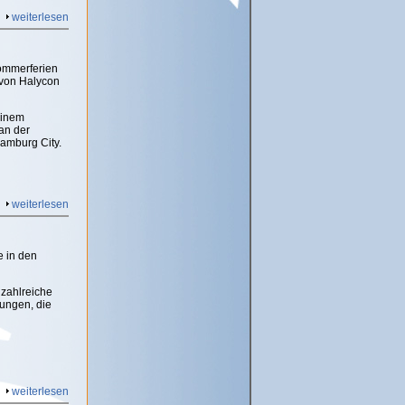
weiterlesen
Sommerferien
 von Halycon
einem
an der
Hamburg City.
weiterlesen
e in den
 zahlreiche
ungen, die
weiterlesen