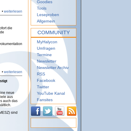
Goodies
Tools
weiterlesen
Leseproben
Allgemein
fort die
COMMUNITY
nde
MyHalycon
Dokumentation
Umfragen
Termine
Newsletter
Newsletter Archiv
weiterlesen
RSS
Facebook
stigt
Twitter
eine neue
YouTube Kanal
iele aus
Fansites
ls auch das
ältlich.
r MESZ) sind