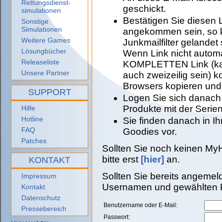
Rettungsdienst-
geschickt.
simulationen
Bestätigen Sie diesen L
Sonstige
Simulationen
angekommen sein, so k
Weitere Games
Junkmailfilter gelandet
Lösungbücher
Wenn Link nicht automa
Releaseliste
KOMPLETTEN Link (kan
Unsere Partner
auch zweizeilig sein) k
Browsers kopieren und
SUPPORT
Logen Sie sich danach 
Produkte mit der Seri
Hilfe
Hotline
Sie finden danach in I
FAQ
Goodies vor.
Patches
Sollten Sie noch keinen My
bitte erst
[hier]
an.
KONTAKT
Sollten Sie bereits angemeld
Impressum
Usernamen und gewählten P
Kontakt
Datenschutz
Benutzername oder E-Mail:
Pressebereich
Passwort: