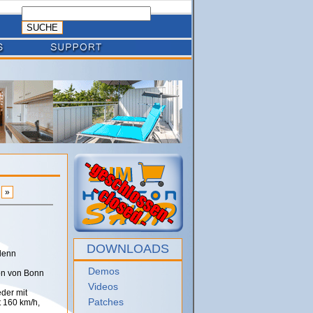
»
DOWNLOADS
 denn
Demos
ion von Bonn
Videos
der mit
Patches
t 160 km/h,