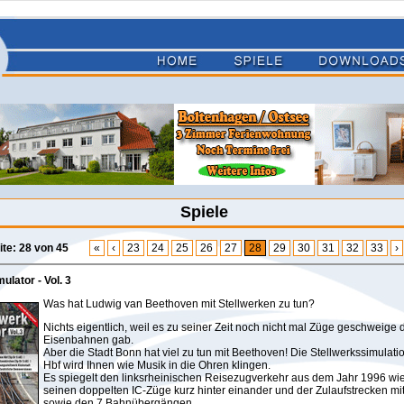
Spiele
ite: 28 von 45
«
‹
23
24
25
26
27
28
29
30
31
32
33
›
ulator - Vol. 3
Was hat Ludwig van Beethoven mit Stellwerken zu tun?
Nichts eigentlich, weil es zu seiner Zeit noch nicht mal Züge geschweige
Eisenbahnen gab.
Aber die Stadt Bonn hat viel zu tun mit Beethoven! Die Stellwerkssimulat
Hbf wird Ihnen wie Musik in die Ohren klingen.
Es spiegelt den linksrheinischen Reisezugverkehr aus dem Jahr 1996 wie
seinen doppelten IC-Züge kurz hinter einander und der Zulaufstrecken mi
sowie den 7 Bahnübergängen.