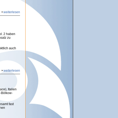
weiterlesen
ol. 2 haben
nsatz zu
ktlich auch
weiterlesen
ce), Italien
t-Bölkow-
samt fast
onen