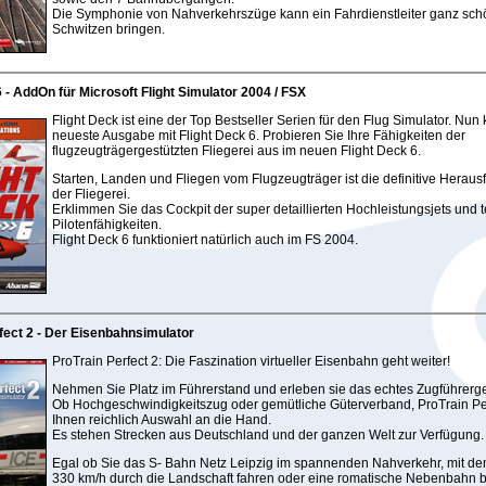
Die Symphonie von Nahverkehrszüge kann ein Fahrdienstleiter ganz sch
Schwitzen bringen.
6 - AddOn für Microsoft Flight Simulator 2004 / FSX
Flight Deck ist eine der Top Bestseller Serien für den Flug Simulator. Nun
neueste Ausgabe mit Flight Deck 6. Probieren Sie Ihre Fähigkeiten der
flugzeugträgergestützten Fliegerei aus im neuen Flight Deck 6.
Starten, Landen und Fliegen vom Flugzeugträger ist die definitive Heraus
der Fliegerei.
Erklimmen Sie das Cockpit der super detaillierten Hochleistungsjets und t
Pilotenfähigkeiten.
Flight Deck 6 funktioniert natürlich auch im FS 2004.
fect 2 - Der Eisenbahnsimulator
ProTrain Perfect 2: Die Faszination virtueller Eisenbahn geht weiter!
Nehmen Sie Platz im Führerstand und erleben sie das echtes Zugführerge
Ob Hochgeschwindigkeitszug oder gemütliche Güterverband, ProTrain Per
Ihnen reichlich Auswahl an die Hand.
Es stehen Strecken aus Deutschland und der ganzen Welt zur Verfügung.
Egal ob Sie das S- Bahn Netz Leipzig im spannenden Nahverkehr, mit d
330 km/h durch die Landschaft fahren oder eine romatische Nebenbahn 