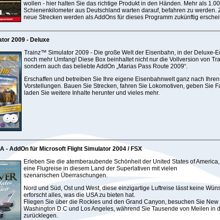
wollen - hier halten Sie das richtige Produkt in den Händen. Mehr als 1.0
Schienenkilometer aus Deutschland warten darauf, befahren zu werden. 
neue Strecken werden als AddOns für dieses Programm zukünftig erschei
ator 2009 - Deluxe
Trainz™ Simulator 2009 - Die große Welt der Eisenbahn, in der Deluxe-Ed
noch mehr Umfang! Diese Box beinhaltet nicht nur die Vollversion von Tr
sondern auch das beliebte AddOn „Marias Pass Route 2009“.
Erschaffen und betreiben Sie Ihre eigene Eisenbahnwelt ganz nach Ihren
Vorstellungen. Bauen Sie Strecken, fahren Sie Lokomotiven, geben Sie F
laden Sie weitere Inhalte herunter und vieles mehr.
 - AddOn für Microsoft Flight Simulator 2004 / FSX
Erleben Sie die atemberaubende Schönheit der United States of America
eine Flugreise in diesem Land der Superlativen mit vielen
szenarischen Überraschungen.
Nord und Süd, Ost und West, diese einzigartige Luftreise lässt keine Wün
erforscht alles, was die USA zu bieten hat.
Fliegen Sie über die Rockies und den Grand Canyon, besuchen Sie New 
Washington D.C und Los Angeles, während Sie Tausende von Meilen in 
zurücklegen.