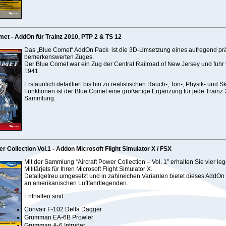
et - AddOn für Trainz 2010, PTP 2 & TS 12
Das „Blue Comet“ AddOn Pack ist die 3D-Umsetzung eines aufregend pr
bemerkenswerten Zuges.
Der Blue Comet war ein Zug der Central Railroad of New Jersey und fuhr
1941.
Erstaunlich detailliert bis hin zu realistischen Rauch-, Ton-, Physik- und Sk
Funktionen ist der Blue Comet eine großartige Ergänzung für jede Trainz
Sammlung.
er Collection Vol.1 - Addon Microsoft Flight Simulator X / FSX
Mit der Sammlung “Aircraft Power Collection – Vol. 1” erhalten Sie vier l
Militärjets für Ihren Microsoft Flight Simulator X.
Detailgetreu umgesetzt und in zahlreichen Varianten bietet dieses AddOn
an amerikanischen Luftfahrtlegenden.
Enthalten sind:
Convair F-102 Delta Dagger
Grumman EA-6B Prowler
Grumman A-6 Intruder