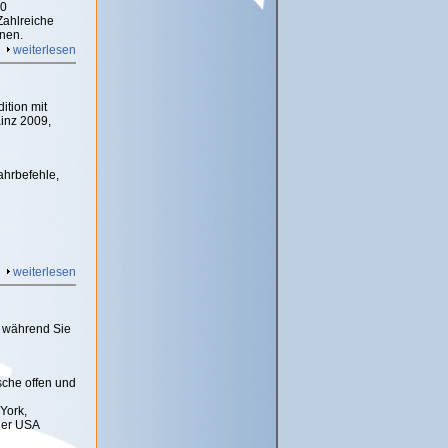
00
Zahlreiche
nen.
weiterlesen
ition mit
ainz 2009,
ahrbefehle,
weiterlesen
, während Sie
sche offen und
York,
der USA