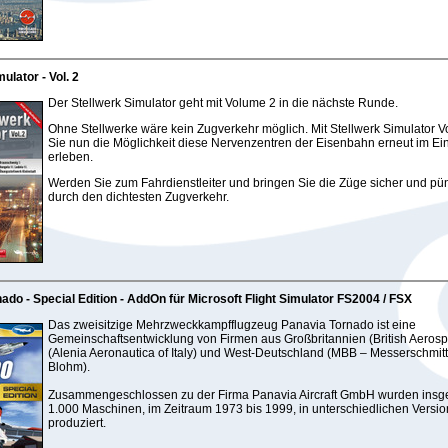
ulator - Vol. 2
Der Stellwerk Simulator geht mit Volume 2 in die nächste Runde.
Ohne Stellwerke wäre kein Zugverkehr möglich. Mit Stellwerk Simulator V
Sie nun die Möglichkeit diese Nervenzentren der Eisenbahn erneut im Ei
erleben.
Werden Sie zum Fahrdienstleiter und bringen Sie die Züge sicher und pün
durch den dichtesten Zugverkehr.
ado - Special Edition - AddOn für Microsoft Flight Simulator FS2004 / FSX
Das zweisitzige Mehrzweckkampfflugzeug Panavia Tornado ist eine
Gemeinschaftsentwicklung von Firmen aus Großbritannien (British Aerospa
(Alenia Aeronautica of Italy) und West-Deutschland (MBB – Messerschmit
Blohm).
Zusammengeschlossen zu der Firma Panavia Aircraft GmbH wurden insge
1.000 Maschinen, im Zeitraum 1973 bis 1999, in unterschiedlichen Versi
produziert.