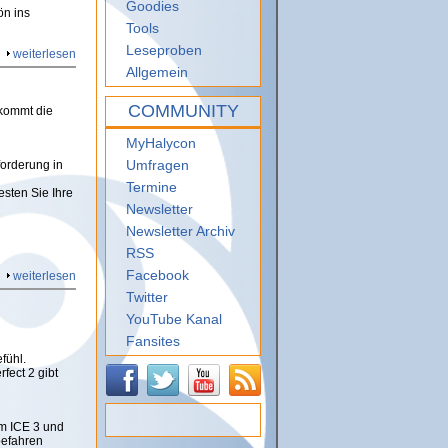
Goodies
ön ins
Tools
Leseproben
weiterlesen
Allgemein
COMMUNITY
 kommt die
MyHalycon
Umfragen
forderung in
Termine
esten Sie Ihre
Newsletter
Newsletter Archiv
RSS
Facebook
weiterlesen
Twitter
YouTube Kanal
Fansites
fühl.
fect 2 gibt
em ICE 3 und
befahren