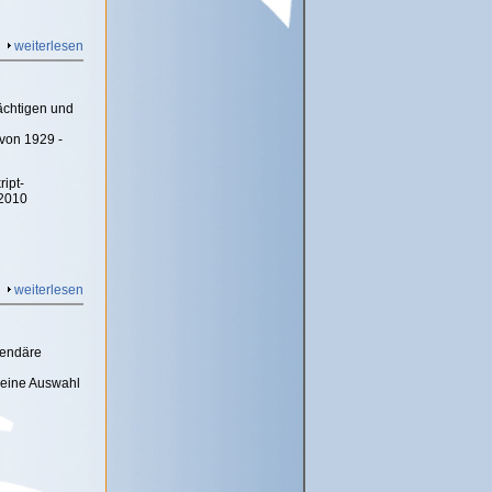
weiterlesen
ächtigen und
 von 1929 -
ript-
 2010
weiterlesen
egendäre
 eine Auswahl