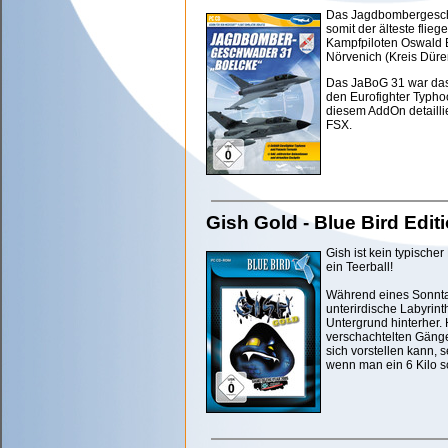
Das Jagdbombergeschwa
somit der älteste fli
Kampfpiloten Oswald 
Nörvenich (Kreis Düren
Das JaBoG 31 war das
den Eurofighter Typho
diesem AddOn detaillie
FSX.
Gish Gold - Blue Bird Edit
Gish ist kein typischer
ein Teerball!
Während eines Sonntag
unterirdische Labyrinth
Untergrund hinterher. 
verschachtelten Gänge
sich vorstellen kann, 
wenn man ein 6 Kilo sc