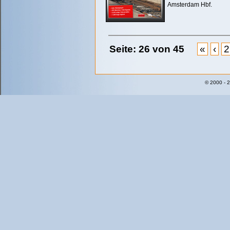
Amsterdam Hbf.
Seite: 26 von 45
«
‹
2
© 2000 - 