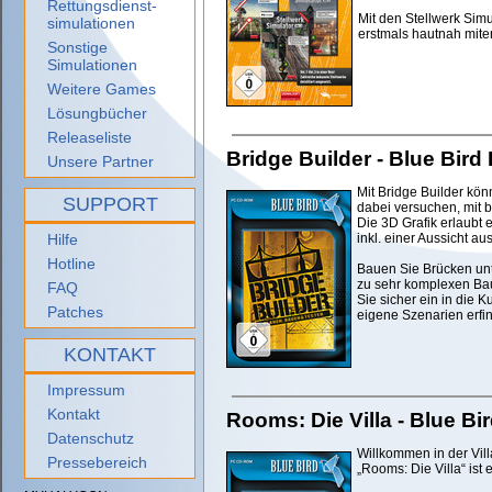
Rettungsdienst-
Mit den Stellwerk Sim
simulationen
erstmals hautnah mite
Sonstige
Simulationen
Weitere Games
Lösungbücher
Releaseliste
Bridge Builder - Blue Bird 
Unsere Partner
Mit Bridge Builder kö
SUPPORT
dabei versuchen, mit
Die 3D Grafik erlaubt
Hilfe
inkl. einer Aussicht a
Hotline
Bauen Sie Brücken unte
zu sehr komplexen Bauw
FAQ
Sie sicher ein in die 
Patches
eigene Szenarien erfi
KONTAKT
Impressum
Kontakt
Rooms: Die Villa - Blue Bir
Datenschutz
Willkommen in der Vil
Pressebereich
„Rooms: Die Villa“ is