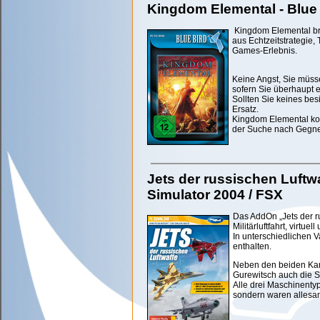
Kingdom Elemental - Blue 
Kingdom Elemental bri
aus Echtzeitstrategie,
Games-Erlebnis.
Keine Angst, Sie müsse
sofern Sie überhaupt 
Sollten Sie keines bes
Ersatz.
Kingdom Elemental kom
der Suche nach Gegner
Jets der russischen Luftwa
Simulator 2004 / FSX
Das AddOn „Jets der ru
Militärluftfahrt, virtu
In unterschiedlichen 
enthalten.
Neben den beiden Kam
Gurewitsch auch die S
Alle drei Maschinentyp
sondern waren allesamt