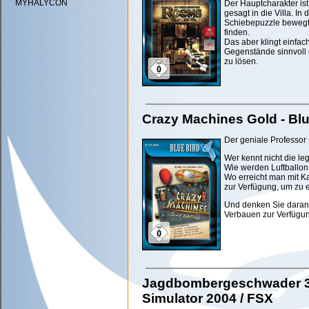
MYHALYCON
Der Hauptcharakter ist
gesagt in die Villa. In
Schiebepuzzle bewegt
finden.
Das aber klingt einfac
Gegenstände sinnvoll 
zu lösen.
Crazy Machines Gold - Blu
Der geniale Professor 
Wer kennt nicht die l
Wie werden Luftballon
Wo erreicht man mit K
zur Verfügung, um zu 
Und denken Sie daran
Verbauen zur Verfügu
Jagdbombergeschwader 31 
Simulator 2004 / FSX