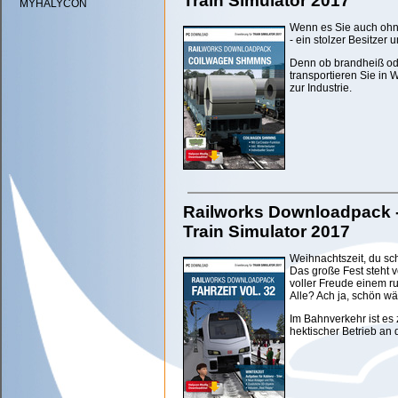
Train Simulator 2017
MYHALYCON
Wenn es Sie auch ohne 
- ein stolzer Besitze
Denn ob brandheiß ode
transportieren Sie in
zur Industrie.
Railworks Downloadpack - F
Train Simulator 2017
Weihnachtszeit, du sch
Das große Fest steht v
voller Freude einem r
Alle? Ach ja, schön wä
Im Bahnverkehr ist es z
hektischer Betrieb an