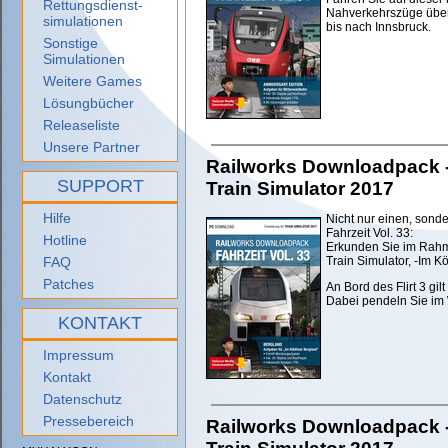
Rettungsdienst-
Nahverkehrszüge über
simulationen
bis nach Innsbruck.
Sonstige
Simulationen
Weitere Games
Lösungbücher
Releaseliste
Unsere Partner
Railworks Downloadpack - F
SUPPORT
Train Simulator 2017
Hilfe
Nicht nur einen, son
Fahrzeit Vol. 33:
Hotline
Erkunden Sie im Rahm
FAQ
Train Simulator, -Im K
Patches
An Bord des Flirt 3 gil
Dabei pendeln Sie im
KONTAKT
Impressum
Kontakt
Datenschutz
Pressebereich
Railworks Downloadpack 