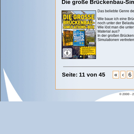
Die große Brückenbau-Si
Das beliebte Genre de
Wie baue ich eine Brüc
noch unter der Belas
Wie löst man die unt
Material aus?
In der großen Brücken
Simulationen vertreten
Seite: 11 von 45
«
‹
6
© 2000 - 