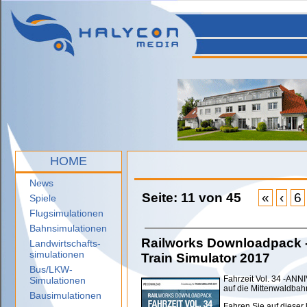
HOME
News
Seite: 11 von 45
«
‹
6
Spiele
Flugsimulationen
Bahnsimulationen
Railworks Downloadpack - F
Landwirtschafts-
simulationen
Train Simulator 2017
Bus/LKW-
Fahrzeit Vol. 34 -AN
Simulationen
auf die Mittenwaldbah
Bausimulationen
Fahren Sie auf dieser 