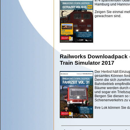
In 4 spannenden Güte
Hamburg und Hannover 
Zeigen Sie einmal me
gewachsen sind.
Railworks Downloadpack - F
Train Simulator 2017
Der Herbst hält Einzug
gesamtes Können ford
Denn die sich zunehme
Bahnbetrieb empfindli
Bäume werden durch de
und sogar ein Triebzug
Bergen Sie diesen so 
Schienenverkehrs zu 
Ihre Lok können Sie d