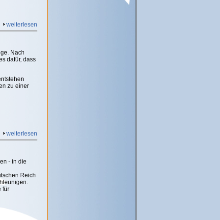
weiterlesen
ige. Nach
s dafür, dass
entstehen
en zu einer
weiterlesen
n - in die
utschen Reich
hleunigen.
 für