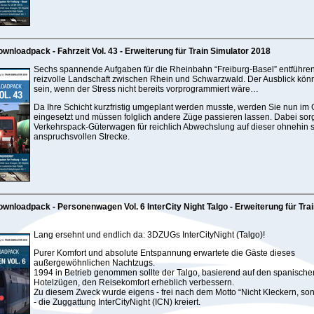
wnloadpack - Fahrzeit Vol. 43 - Erweiterung für Train Simulator 2018
Sechs spannende Aufgaben für die Rheinbahn “Freiburg-Basel” entführen 
reizvolle Landschaft zwischen Rhein und Schwarzwald. Der Ausblick kön
sein, wenn der Stress nicht bereits vorprogrammiert wäre…
Da Ihre Schicht kurzfristig umgeplant werden musste, werden Sie nun im 
eingesetzt und müssen folglich andere Züge passieren lassen. Dabei sor
Verkehrspack-Güterwagen für reichlich Abwechslung auf dieser ohnehin 
anspruchsvollen Strecke.
wnloadpack - Personenwagen Vol. 6 InterCity Night Talgo - Erweiterung für Tra
Lang ersehnt und endlich da: 3DZUGs InterCityNight (Talgo)!
Purer Komfort und absolute Entspannung erwartete die Gäste dieses
außergewöhnlichen Nachtzugs.
1994 in Betrieb genommen sollte der Talgo, basierend auf den spanisc
Hotelzügen, den Reisekomfort erheblich verbessern.
Zu diesem Zweck wurde eigens - frei nach dem Motto “Nicht Kleckern, so
- die Zuggattung InterCityNight (ICN) kreiert.