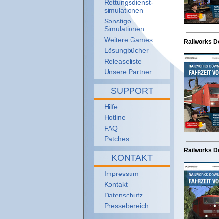
Rettungsdienst-
simulationen
Sonstige
Simulationen
Weitere Games
Railworks Do
Lösungbücher
Releaseliste
Unsere Partner
SUPPORT
Hilfe
Hotline
FAQ
Patches
Railworks Do
KONTAKT
Impressum
Kontakt
Datenschutz
Pressebereich