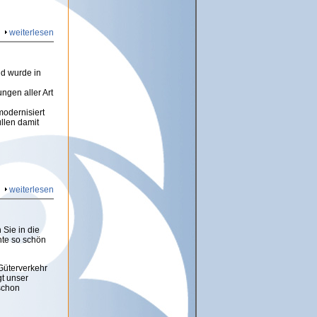
weiterlesen
nd wurde in
ngen aller Art
modernisiert
llen damit
weiterlesen
Sie in die
nte so schön
Güterverkehr
gt unser
schon