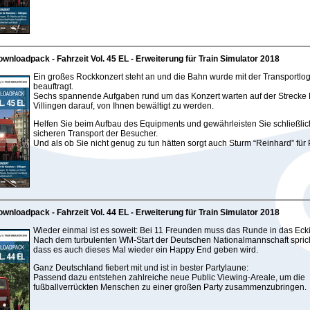
wnloadpack - Fahrzeit Vol. 45 EL - Erweiterung für Train Simulator 2018
Ein großes Rockkonzert steht an und die Bahn wurde mit der Transportlogi
beauftragt.
Sechs spannende Aufgaben rund um das Konzert warten auf der Strecke
Villingen darauf, von Ihnen bewältigt zu werden.
Helfen Sie beim Aufbau des Equipments und gewährleisten Sie schließli
sicheren Transport der Besucher.
Und als ob Sie nicht genug zu tun hätten sorgt auch Sturm “Reinhard” für 
wnloadpack - Fahrzeit Vol. 44 EL - Erweiterung für Train Simulator 2018
Wieder einmal ist es soweit: Bei 11 Freunden muss das Runde in das Eck
Nach dem turbulenten WM-Start der Deutschen Nationalmannschaft spricht
dass es auch dieses Mal wieder ein Happy End geben wird.
Ganz Deutschland fiebert mit und ist in bester Partylaune:
Passend dazu entstehen zahlreiche neue Public Viewing-Areale, um die
fußballverrückten Menschen zu einer großen Party zusammenzubringen.