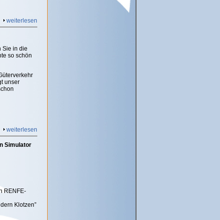
weiterlesen
Sie in die
nte so schön
Güterverkehr
gt unser
schon
weiterlesen
in Simulator
hen RENFE-
ndern Klotzen”