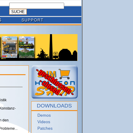
stik
DOWNLOADS
 Konstanz-
Demos
ch den
Videos
Patches
Probleme...