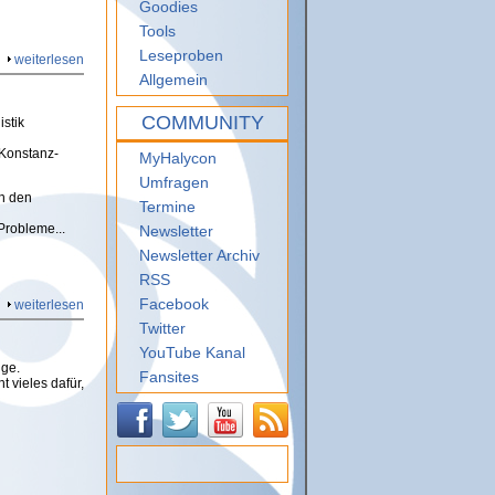
Goodies
Tools
Leseproben
weiterlesen
Allgemein
COMMUNITY
stik
 Konstanz-
MyHalycon
Umfragen
ch den
Termine
Probleme...
Newsletter
Newsletter Archiv
RSS
Facebook
weiterlesen
Twitter
YouTube Kanal
ige.
Fansites
 vieles dafür,