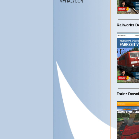
MYHALYCON
Railworks Do
Trainz Downl