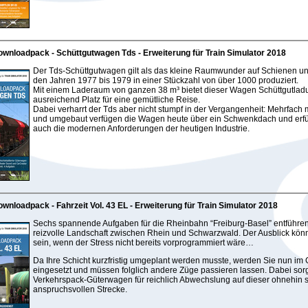
wnloadpack - Schüttgutwagen Tds - Erweiterung für Train Simulator 2018
Der Tds-Schüttgutwagen gilt als das kleine Raumwunder auf Schienen u
den Jahren 1977 bis 1979 in einer Stückzahl von über 1000 produziert.
Mit einem Laderaum von ganzen 38 m³ bietet dieser Wagen Schüttgutladu
ausreichend Platz für eine gemütliche Reise.
Dabei verharrt der Tds aber nicht stumpf in der Vergangenheit: Mehrfach 
und umgebaut verfügen die Wagen heute über ein Schwenkdach und erfü
auch die modernen Anforderungen der heutigen Industrie.
wnloadpack - Fahrzeit Vol. 43 EL - Erweiterung für Train Simulator 2018
Sechs spannende Aufgaben für die Rheinbahn “Freiburg-Basel” entführen 
reizvolle Landschaft zwischen Rhein und Schwarzwald. Der Ausblick kön
sein, wenn der Stress nicht bereits vorprogrammiert wäre…
Da Ihre Schicht kurzfristig umgeplant werden musste, werden Sie nun im 
eingesetzt und müssen folglich andere Züge passieren lassen. Dabei sor
Verkehrspack-Güterwagen für reichlich Abwechslung auf dieser ohnehin 
anspruchsvollen Strecke.