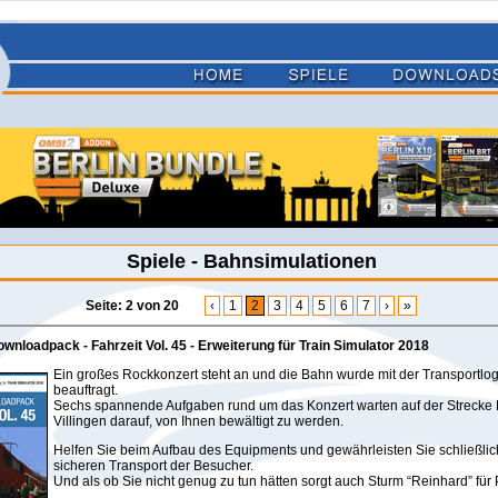
Spiele - Bahnsimulationen
Seite: 2 von 20
‹
1
2
3
4
5
6
7
›
»
wnloadpack - Fahrzeit Vol. 45 - Erweiterung für Train Simulator 2018
Ein großes Rockkonzert steht an und die Bahn wurde mit der Transportlogi
beauftragt.
Sechs spannende Aufgaben rund um das Konzert warten auf der Strecke
Villingen darauf, von Ihnen bewältigt zu werden.
Helfen Sie beim Aufbau des Equipments und gewährleisten Sie schließli
sicheren Transport der Besucher.
Und als ob Sie nicht genug zu tun hätten sorgt auch Sturm “Reinhard” für 