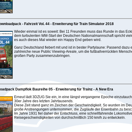
wnloadpack - Fahrzeit Vol. 44 - Erweiterung für Train Simulator 2018
Wieder einmal ist es soweit: Bei 11 Freunden muss das Runde in das Eck
dem turbulenten WM-Start der Deutschen Nationalmannschaft spricht viele
es auch dieses Mal wieder ein Happy End geben wird.
Ganz Deutschland fiebert mit und ist in bester Partylaune: Passend dazu 
zahlreiche neue Public Viewing-Areale, um die fußballverrückten Mensch
großen Party zusammenzubringen.
oadpack Dampflok Baureihe 05 - Erweiterung für Trainz - A New Era
Erneut lädt 3DZUG Sie ein, in eine längst vergangene Epoche einzutauche
30er Jahre des letzten Jahrtausends.
Diese Zeit stand ganz im Zeichen der Geschwindigkeit. So wurden im De
große Anstrengungen unternommen, die Zugläufe der Eisenbahn zu besc
Im Jahre 1931 fiel daher der Entschluss, eine schnellfahrende Lokomotive
Reisegeschwindigkeiten von durchschnittlich 150 km/h zu entwickeln.