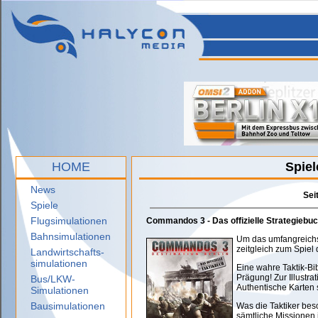
HOME
Spie
News
Sei
Spiele
Flugsimulationen
Commandos 3 - Das offizielle Strategiebu
Bahnsimulationen
Um das umfangreich
zeitgleich zum Spiel d
Landwirtschafts-
simulationen
Eine wahre Taktik-Bi
Prägung! Zur Illustr
Bus/LKW-
Authentische Karte
Simulationen
Bausimulationen
Was die Taktiker beso
sämtliche Missionen i