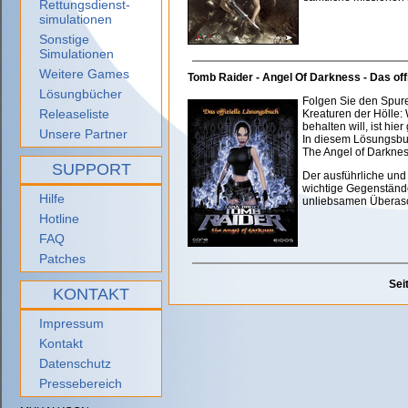
Rettungsdienst-
simulationen
Sonstige
Simulationen
Weitere Games
Tomb Raider - Angel Of Darkness - Das off
Lösungbücher
Folgen Sie den Spur
Releaseliste
Kreaturen der Hölle:
behalten will, ist hier
Unsere Partner
In diesem Lösungsbuc
The Angel of Darknes
SUPPORT
Der ausführliche und 
wichtige Gegenstände
Hilfe
unliebsamen Überas
Hotline
FAQ
Patches
Sei
KONTAKT
Impressum
Kontakt
Datenschutz
Pressebereich