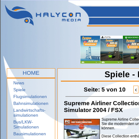
HOME
Spiele -
News
Seite: 5 von 10
‹
Spiele
Flugsimulationen
Supreme Airliner Collectio
Bahnsimulationen
Simulator 2004 / FSX
Landwirtschafts-
simulationen
Supreme Airline Colle
Bus/LKW-
Sie die modernsten u
Simulationen
können.
Bausimulationen
Diese Collection enth