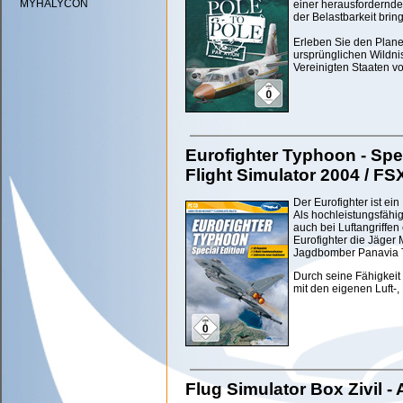
MYHALYCON
einer herausfordernde
der Belastbarkeit brin
Erleben Sie den Planet
ursprünglichen Wildni
Vereinigten Staaten v
Eurofighter Typhoon - Spec
Flight Simulator 2004 / FS
Der Eurofighter ist e
Als hochleistungsfähi
auch bei Luftangriffen
Eurofighter die Jäger
Jagdbomber Panavia 
Durch seine Fähigkeit
mit den eigenen Luft-,
Flug Simulator Box Zivil -