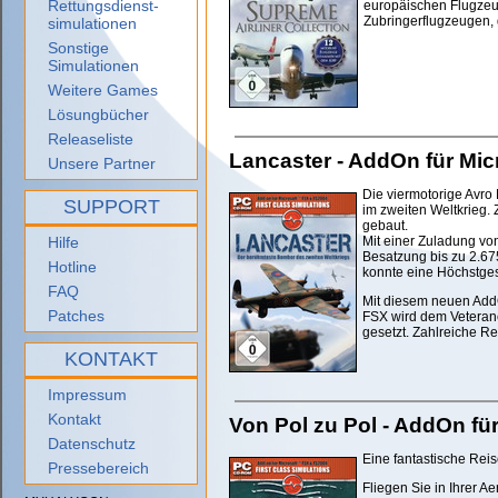
Rettungsdienst-
europäischen Flugzeug
Zubringerflugzeugen,
simulationen
Sonstige
Simulationen
Weitere Games
Lösungbücher
Releaseliste
Lancaster - AddOn für Micr
Unsere Partner
Die viermotorige Avro
SUPPORT
im zweiten Weltkrieg
gebaut.
Hilfe
Mit einer Zuladung vo
Besatzung bis zu 2.67
Hotline
konnte eine Höchstges
FAQ
Mit diesem neuen AddO
Patches
FSX wird dem Veteranen
gesetzt. Zahlreiche Re
KONTAKT
Impressum
Kontakt
Von Pol zu Pol - AddOn für
Datenschutz
Eine fantastische Reis
Pressebereich
Fliegen Sie in Ihrer 