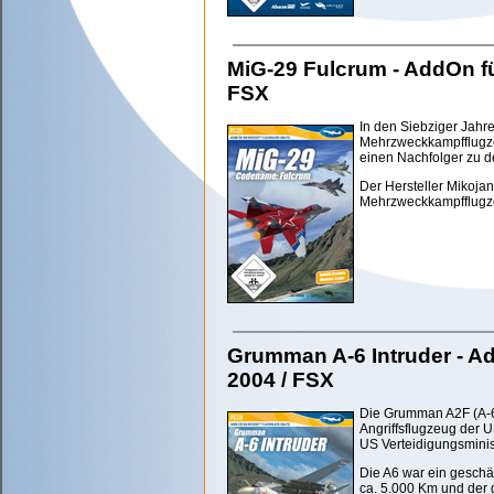
MiG-29 Fulcrum - AddOn für
FSX
In den Siebziger Jahr
Mehrzweckkampfflugz
einen Nachfolger zu 
Der Hersteller Mikojan
Mehrzweckkampfflugzeu
Grumman A-6 Intruder - Ad
2004 / FSX
Die Grumman A2F (A-6)
Angriffsflugzeug der
US Verteidigungsminis
Die A6 war ein geschä
ca. 5.000 Km und der g