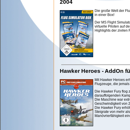
2004
Die große Welt der Fl
in einer Box!
Der MS Flight Simulator
virtuelle Piloten auf 
Highlights der zivilen
Hawker Heroes - AddOn für
Mit Hawker Heroes erh
Flugzeuge, die jemals 
Die Hawker Fury flog 
darauffolgenden Kamp
Die Maschine war extre
Geschwindigkeit von 2
Die Hawker Fury erhöht
Steigrate von mehr al
Manövrierfähigkeit ei