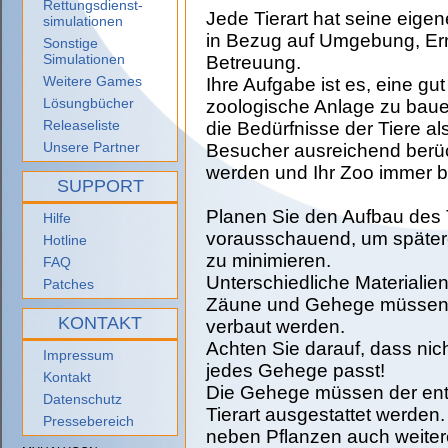
Rettungsdienst-
Jede Tierart hat seine eige
simulationen
in Bezug auf Umgebung, Er
Sonstige
Simulationen
Betreuung.
Weitere Games
Ihre Aufgabe ist es, eine gut
Lösungbücher
zoologische Anlage zu baue
Releaseliste
die Bedürfnisse der Tiere al
Unsere Partner
Besucher ausreichend berüc
werden und Ihr Zoo immer be
SUPPORT
Planen Sie den Aufbau des 
Hilfe
vorausschauend, um späte
Hotline
zu minimieren.
FAQ
Unterschiedliche Materialie
Patches
Zäune und Gehege müssen
KONTAKT
verbaut werden.
Achten Sie darauf, dass nicht
Impressum
jedes Gehege passt!
Kontakt
Die Gehege müssen der en
Datenschutz
Tierart ausgestattet werden.
Pressebereich
neben Pflanzen auch weiter