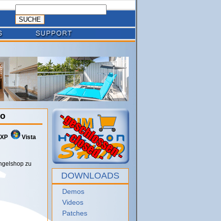
mo
XP
Vista
Angelshop zu
DOWNLOADS
Demos
Videos
Patches