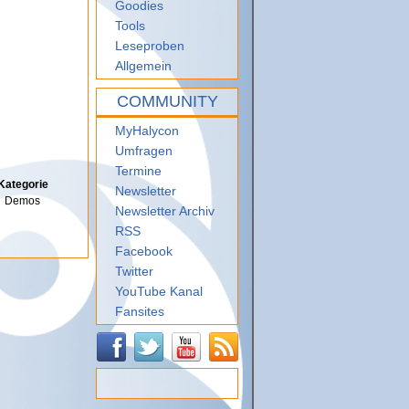
Goodies
Tools
Leseproben
Allgemein
COMMUNITY
MyHalycon
Umfragen
Termine
Kategorie
Newsletter
Demos
Newsletter Archiv
RSS
Facebook
Twitter
YouTube Kanal
Fansites