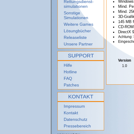
Rettungsdienst-
Windows 
simulationen
Mind. Pe
Mind. 25
Sonstige
3D-Grafi
Simulationen
145 MB f
Weitere Games
CD-ROM-L
Lösungbücher
DirectX 
Achtung: 
Releaseliste
Eingeschr
Unsere Partner
SUPPORT
Version
Hilfe
1.0
Hotline
FAQ
Patches
KONTAKT
Impressum
Kontakt
Datenschutz
Pressebereich