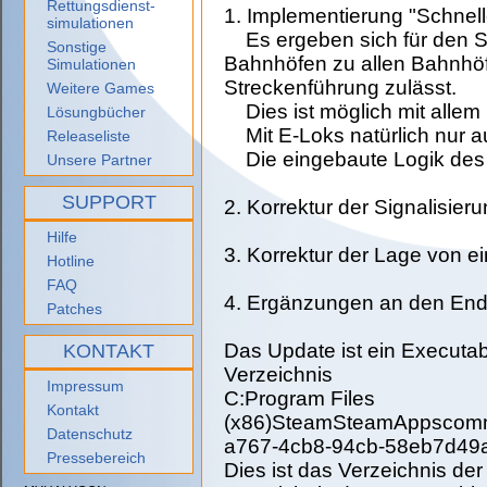
Rettungsdienst-
1. Implementierung "Schnell
simulationen
Es ergeben sich für den Sp
Sonstige
Bahnhöfen zu allen Bahnhöfe
Simulationen
Streckenführung zulässt.
Weitere Games
Dies ist möglich mit allem
Lösungbücher
Mit E-Loks natürlich nur auf
Releaseliste
Die eingebaute Logik des Tr
Unsere Partner
SUPPORT
2. Korrektur der Signalisieru
Hilfe
3. Korrektur der Lage von 
Hotline
FAQ
4. Ergänzungen an den End
Patches
Das Update ist ein Executab
KONTAKT
Verzeichnis
Impressum
C:Program Files
Kontakt
(x86)SteamSteamAppscomm
Datenschutz
a767-4cb8-94cb-58eb7d49
Pressebereich
Dies ist das Verzeichnis d