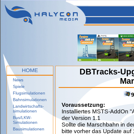
HOME
DBTracks-Up
Mar
News
Spiele
Flugsimulationen
Bahnsimulationen
Voraussetzung:
Landwirtschafts-
Installiertes MSTS-AddOn "
simulationen
der Version 1.1
Bus/LKW-
Simulationen
Sollte die Marschbahn in der
Bausimulationen
bitte vorher das Update auf 1