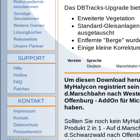
Rettungsdienst-
simulationen
Das DBTracks-Upgrade biet
Sonstige
Erweiterte Vegetation
Simulationen
Standard-Gleisanlagen
Weitere Games
ausgetauscht
Lösungbücher
Releaseliste
Entfernte "Berge" wur
Unsere Partner
Einige kleine Korrektu
SUPPORT
Version
Sprache
Deutsch
Marschbahn-V
Hilfe
Hotline
Um diesen Download herun
FAQ
MyHalycon registriert sein
Patches
d.Marschbahn nach Weste
Offenburg - AddOn für Micr
KONTAKT
haben.
Impressum
Kontakt
Sollten Sie noch kein MyHal
Datenschutz
Produkt 2 in 1 - Auf d.Mar
Pressebereich
d.Schwarzwald nach Offenbur