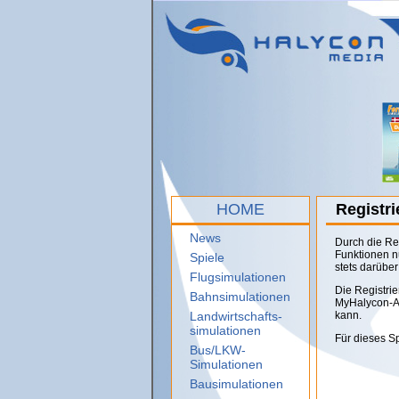
HOME
Registri
News
Durch die Re
Funktionen n
Spiele
stets darüber 
Flugsimulationen
Die Registrie
Bahnsimulationen
MyHalycon-Ac
Landwirtschafts-
kann.
simulationen
Für dieses Sp
Bus/LKW-
Simulationen
Bausimulationen