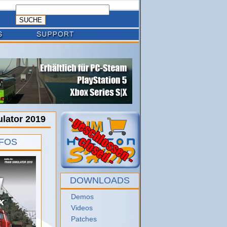
ulator 2019
NFOS
DOWNLOADS
Demos
Videos
Patches