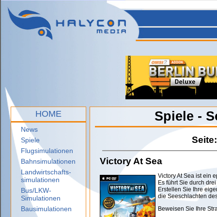
HOME
Spiele - 
News
Seite
Spiele
Flugsimulationen
Victory At Sea
Bahnsimulationen
Landwirtschafts-
Victory At Sea ist ein
simulationen
Es führt Sie durch dr
Erstellen Sie Ihre eig
Bus/LKW-
die Seeschlachten des
Simulationen
Bausimulationen
Beweisen Sie Ihre Stra