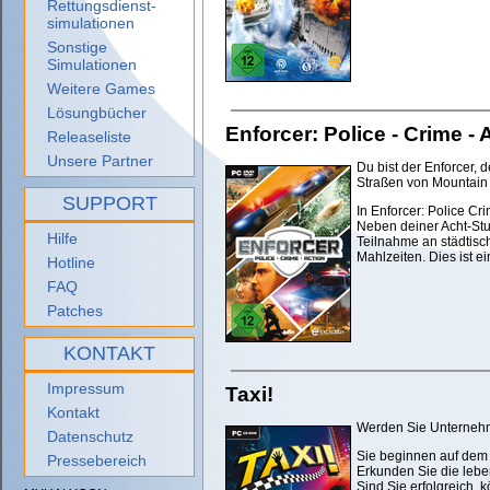
Rettungsdienst-
simulationen
Sonstige
Simulationen
Weitere Games
Lösungbücher
Enforcer: Police - Crime - 
Releaseliste
Unsere Partner
Du bist der Enforcer, 
Straßen von Mountain V
SUPPORT
In Enforcer: Police Cr
Neben deiner Acht-Stun
Hilfe
Teilnahme an städtis
Mahlzeiten. Dies ist 
Hotline
FAQ
Patches
KONTAKT
Impressum
Taxi!
Kontakt
Werden Sie Unternehme
Datenschutz
Sie beginnen auf dem
Pressebereich
Erkunden Sie die lebe
Sind Sie erfolgreich, 