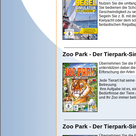
Nutzen Sie die umfang
Sie bedienen die Scho
Geschwindigkeit zu se
Segeln Sie z. B. mit 
Kielyacht oder dem sc
fantastischen Regattag
Zoo Park - Der Tierpark-Si
Übernehmen Sie die P
unterstützen dabei di
Erforschung der Arten
Jede Tierart hat sein
Betreuung.
Ihre Aufgabe ist es, e
Bedürfnisse der Tiere
und Ihr Zoo immer beli
Zoo Park - Der Tierpark-Si
Übernehmen Sie die P