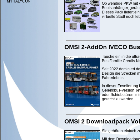
MYHALYCON
Ob wendige PKW mit k
Bootsanhänger, geräu
Dieses Pack liefert e
virtuelle Stadt noch le
OMSI 2-AddOn IVECO Bus-F
Tauche ein in die ultra
Bus Familie Crealis N
Seit 2022 dominiert d
Design die Strecken mi
Fahrerlebnis.
In dieser Erweiterung 
Gelenkbus-Version, je
oder Schiebetüren, mit
gerecht zu werden.
OMSI 2 Downloadpack Vol.
Sie gehören einfach z
Mit dem Downloadpack