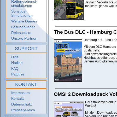
Rettungsdienst-
Je nach Verkehr brauc
simulationen
meistern, genau wie i
Sonstige
Simulationen
Weitere Games
Lösungbücher
The Bus DLC - Hamburg C
Releaseliste
Unsere Partner
Hamburg ruft – und The 
Mit dem DLC Hamburg Ci
SUPPORT
Busfahrers.
Fünf abwechslungsreich
Hilfe
Hochhaussiedlungen, p
Sehenswürdigkeiten, mi
Hotline
FAQ
Patches
KONTAKT
Impressum
OMSI 2 Downloadpack Vol.
Kontakt
Der Straßenverkehr i
Datenschutz
Wortes!
Pressebereich
Mit dem Downloadpack 
Verkehr und bringen f