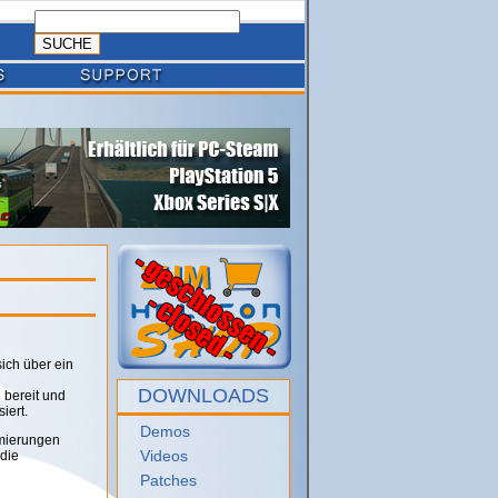
ich über ein
DOWNLOADS
 bereit und
iert.
Demos
imierungen
Videos
die
Patches