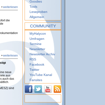
Goodies
Tools
weiterlesen
Leseproben
Allgemein
fort die
nde
COMMUNITY
Dokumentation
MyHalycon
Umfragen
Termine
Newsletter
Newsletter Archiv
weiterlesen
RSS
stigt
Facebook
Twitter
eine neue
YouTube Kanal
iele aus
ls auch das
Fansites
ältlich.
r MESZ) sind