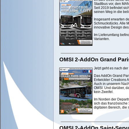
Stadtbus vor, den MAN
Seit 2019 befindet sich
seinen Weg in die bel
Insgesamt erwarten d
Schmuckstücks. Alle M
innovative Design des
Im Lieferumfang befin
Varianten.
OMSI 2-AddOn Grand Pari
Jetzt geht es nach de
Das AddOn Grand Pari
Entwickler Creations A
Auch in unserem Nach
OMSI. Und darüber, da
kein Zweifel.
Im Norden der Depart
sich das französische 
digitalen Bereich, die
OMSI 2-AddOn Saint-Serv