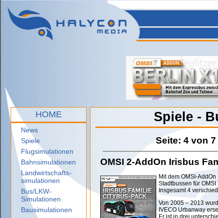
HOME
Spiele - 
News
Seite: 4 von 7
Spiele
Flugsimulationen
OMSI 2-AddOn Irisbus Fami
Bahnsimulationen
Landwirtschafts-
Mit dem OMSI-AddOn Ir
simulationen
Stadtbussen für OMSI f
Insgesamt 4 verschied
Bus/LKW-
Simulationen
Von 2005 – 2013 wurde 
Bausimulationen
IVECO Urbanway erset
Er ist in drei untersc