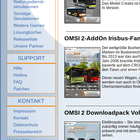
Rettungsdienst-
Das Model Crealis ist
simulationen
m Version.
Sonstige
Simulationen
Weitere Games
Lösungbücher
OMSI 2-AddOn Irisbus-Fam
Releaseliste
Unsere Partner
Der weltgrößte Busher
Marken im Busbereich
Bis 2013 war das auch
SUPPORT
Jahr 2006 brachte Iri
basierte auf dem CRO
Hilfe
den Türen und einen
Hotline
Diese neuen Wagen, di
FAQ
werden nun auch in OM
Überlandeinsätze find
Patches
KONTAKT
Impressum
OMSI 2 Downloadpack Vol. 
Kontakt
Elektroautos – Sie si
Datenschutz
zukünftig immer häufi
präsent und mit dem 
Pressebereich
sehen.