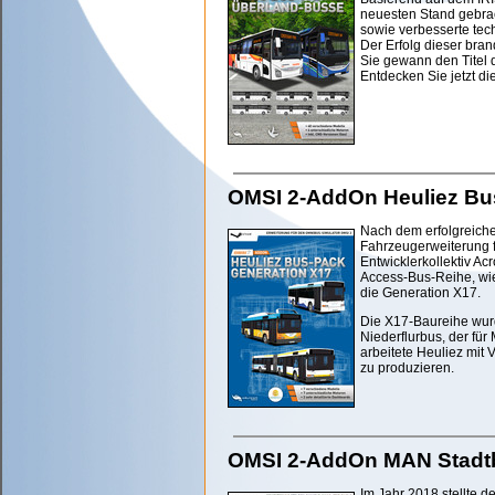
neuesten Stand gebrach
sowie verbesserte tec
Der Erfolg dieser bra
Sie gewann den Titel 
Entdecken Sie jetzt d
OMSI 2-AddOn Heuliez Bu
Nach dem erfolgreiche
Fahrzeugerweiterung f
Entwicklerkollektiv Ac
Access-Bus-Reihe, wie
die Generation X17.
Die X17-Baureihe wur
Niederflurbus, der für
arbeitete Heuliez mi
zu produzieren.
OMSI 2-AddOn MAN Stadtb
Im Jahr 2018 stellte 