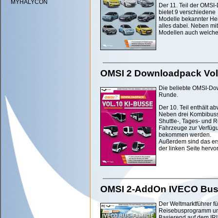
MYHALYCON
Der 11. Teil der OMS
bietet 9 verschiedene
Modelle bekannter Her
alles dabei. Neben mit
Modellen auch welche, 
OMSI 2 Downloadpack Vol.
Die beliebte OMSI-Dow
Runde.
Der 10. Teil enthält 
Neben drei Kombibusse
Shuttle-, Tages- und 
Fahrzeuge zur Verfügun
bekommen werden.
Außerdem sind das ers
der linken Seite hervo
OMSI 2-AddOn IVECO Bus-
Der Weltmarktführer 
Reisebusprogramm unt
Basierend auf dem I