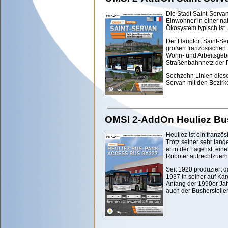
Die Stadt Saint-Serva
Einwohner in einer na
Ökosystem typisch ist.
Der Hauptort Saint-Se
großen französischen 
Wohn- und Arbeitsgebi
Straßenbahnnetz der 
Sechzehn Linien diese
Servan mit den Bezirk
OMSI 2-AddOn Heuliez Bu
Heuliez ist ein franzö
Trotz seiner sehr lang
er in der Lage ist, ei
Roboter aufrechtzuerh
Seit 1920 produziert d
1937 in seiner auf Kar
Anfang der 1990er Jah
auch der Bushersteller