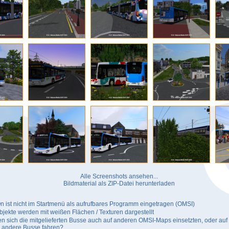
Alle Screenshots ansehen...
Bildmaterial als ZIP-Datei herunterladen
 ist nicht im Startmenü als aufrufbares Programm eingetragen (OMSI)
jekte werden mit weißen Flächen / Texturen dargestellt
n sich die mitgelieferten Busse auch auf anderen OMSI-Maps einsetzten, oder au
 andere Busse fahren?