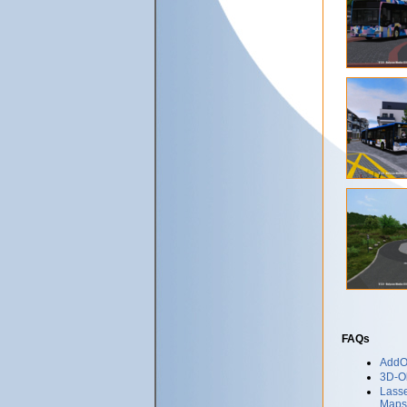
FAQs
AddOn
3D-Ob
Lasse
Maps