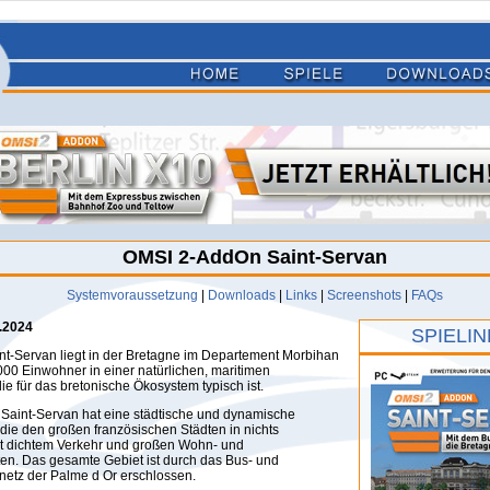
OMSI 2-AddOn Saint-Servan
Systemvoraussetzung
|
Downloads
|
Links
|
Screenshots
|
FAQs
.2024
SPIELI
int-Servan liegt in der Bretagne im Departement Morbihan
000 Einwohner in einer natürlichen, maritimen
e für das bretonische Ökosystem typisch ist.
 Saint-Servan hat eine städtische und dynamische
die den großen französischen Städten in nichts
it dichtem Verkehr und großen Wohn- und
ten. Das gesamte Gebiet ist durch das Bus- und
etz der Palme d Or erschlossen.