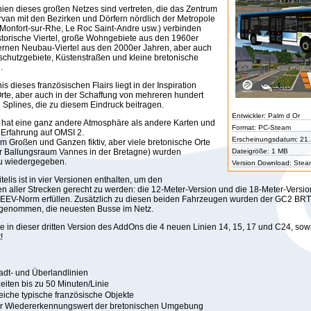
ien dieses großen Netzes sind vertreten, die das Zentrum
rvan mit den Bezirken und Dörfern nördlich der Metropole
, Monfort-sur-Rhe, Le Roc Saint-Andre usw.) verbinden
storische Viertel, große Wohngebiete aus den 1960er
rnen Neubau-Viertel aus den 2000er Jahren, aber auch
rschutzgebiete, Küstenstraßen und kleine bretonische
.
 dieses französischen Flairs liegt in der Inspiration
Orte, aber auch in der Schaffung von mehreren hundert
 Splines, die zu diesem Eindruck beitragen.
Entwickler: Palm d Or
 hat eine ganz andere Atmosphäre als andere Karten und
Format: PC-Steam
 Erfahrung auf OMSI 2.
Erscheinungsdatum: 21
 im Großen und Ganzen fiktiv, aber viele bretonische Orte
er Ballungsraum Vannes in der Bretagne) wurden
Dateigröße: 1 MB
eu wiedergegeben.
Version Download: Stea
itelis ist in vier Versionen enthalten, um den
n aller Strecken gerecht zu werden: die 12-Meter-Version und die 18-Meter-Version
 EEV-Norm erfüllen. Zusätzlich zu diesen beiden Fahrzeugen wurden der GC2 BRT
ufgenommen, die neuesten Busse im Netz.
e in dieser dritten Version des AddOns die 4 neuen Linien 14, 15, 17 und C24, so
!
adt- und Überlandlinien
eiten bis zu 50 Minuten/Linie
eiche typische französische Objekte
r Wiedererkennungswert der bretonischen Umgebung