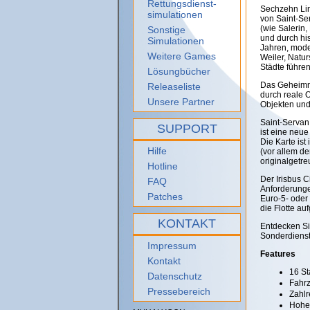
Rettungsdienst-
Sechzehn Lin
simulationen
von Saint-Se
(wie Salerin
Sonstige
und durch hi
Simulationen
Jahren, mode
Weitere Games
Weiler, Natu
Städte führen
Lösungbücher
Das Geheimnis
Releaseliste
durch reale 
Unsere Partner
Objekten und
Saint-Servan
SUPPORT
ist eine neue
Die Karte ist
Hilfe
(vor allem d
originalgetr
Hotline
Der Irisbus C
FAQ
Anforderunge
Patches
Euro-5- oder
die Flotte a
KONTAKT
Entdecken Si
Sonderdienst
Impressum
Features
Kontakt
16 St
Datenschutz
Fahrz
Pressebereich
Zahlr
Hohe