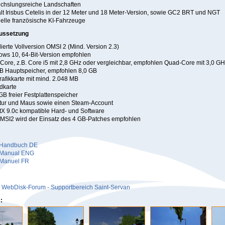
chslungsreiche Landschaften
lt Irisbus Cetelis in der 12 Meter und 18 Meter-Version, sowie GC2 BRT und NGT
elle französische KI-Fahrzeuge
ussetzung
llierte Vollversion OMSI 2 (Mind. Version 2.3)
ws 10, 64-Bit-Version empfohlen
Core, z.B. Core i5 mit 2,8 GHz oder vergleichbar, empfohlen Quad-Core mit 3,0 G
B Hauptspeicher, empfohlen 8,0 GB
afikkarte mit mind. 2.048 MB
dkarte
GB freier Festplattenspeicher
tur und Maus sowie einen Steam-Account
tX 9.0c kompatible Hard- und Software
MSI2 wird der Einsatz des 4 GB-Patches empfohlen
Handbuch DE
Manual ENG
Manuel FR
 WebDisk-Forum - Supportbereich Saint-Servan
: