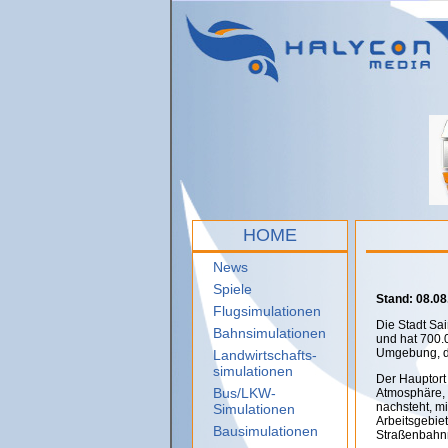
HOME
News
Spiele
Stand: 08.08
Flugsimulationen
Die Stadt Sa
Bahnsimulationen
und hat 700.
Umgebung, di
Landwirtschafts-
simulationen
Der Hauptort
Bus/LKW-
Atmosphäre, 
nachsteht, m
Simulationen
Arbeitsgebie
Bausimulationen
Straßenbahnn