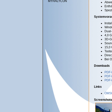
MYHALYCON
Abwe
Enthä
Spezi
Systemvora
Insta
Windo
Dual-
4,0 G
3D-Gr
Soun
15,0 
Tasta
Direc
Bei O
Downloads
PDF-
PDF-
PDF-
Links
OMSI
Screenshots