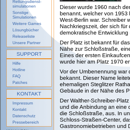
Rettungsdienst-
simulationen
Dieser wurde 1960 nach dem
Sonstige
benannt, welcher von 1953 
Simulationen
West-Berlin war. Schreiber wa
Weitere Games
Nachkriegszeit, der sich fü
Lösungbücher
demokratische Entwicklung d
Releaseliste
Der Platz ist bekannt für d
Unsere Partner
Nähe zur Schloßstraße, eine
SUPPORT
Eines der ersten Einkaufcen
wurde hier am Platz 1970 err
Hilfe
Hotline
Vor der Umbenennung war de
FAQ
bekannt. Dieser Name leite
Patches
ehemaligen Steglitzer Ratha
Gebäude in der Nähe des Pla
KONTAKT
Der Walther-Schreiber-Platz
Impressum
und die Anbindung an eine d
Kontakt
die Schloßstraße, aus. In un
Datenschutz
Schloss-Straßen-Center, da
Pressebereich
Gastronomiebetrieben und Di