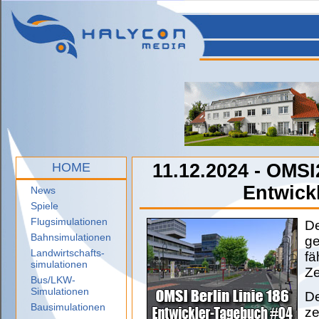
HOME
11.12.2024 - OMSI
Entwick
News
Spiele
Flugsimulationen
De
Bahnsimulationen
ge
Landwirtschafts-
fä
simulationen
Ze
Bus/LKW-
Simulationen
De
Bausimulationen
ze